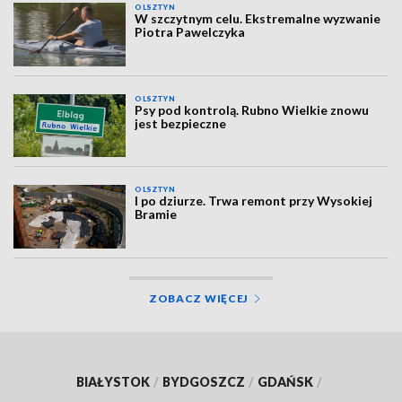
OLSZTYN
W szczytnym celu. Ekstremalne wyzwanie
Piotra Pawelczyka
OLSZTYN
Psy pod kontrolą. Rubno Wielkie znowu
jest bezpieczne
OLSZTYN
I po dziurze. Trwa remont przy Wysokiej
Bramie
ZOBACZ WIĘCEJ
BIAŁYSTOK
/
BYDGOSZCZ
/
GDAŃSK
/