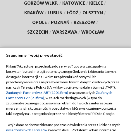
GORZÓW WLKP.
/
KATOWICE
/
KIELCE
/
KRAKÓW
/
LUBLIN
/
ŁÓDŹ
/
OLSZTYN
/
OPOLE
/
POZNAŃ
/
RZESZÓW
/
SZCZECIN
/
WARSZAWA
/
WROCŁAW
Szanujemy Twoją prywatność
Dołącz do nas:
Kliknij "Akceptuję i przechodzę do serwisu", aby wyrazić zgody na
korzystanie z technologii automatycznego śledzenia i zbierania danych,
TVP
dostęp do informacji na Twoim urządzeniu końcowym i ich
Abonament TVP
przechowywanie oraz na przetwarzanie Twoich danych osobowych przez
Regulamin TVP
nas, czyli Telewizję Polską S.A. w likwidacji (zwaną dalej również „TVP”),
Emisja w TVP
Polityka prywatności
Zaufanych Partnerów z IAB* (1201 firm)
oraz pozostałych
Zaufanych
Partnerów TVP (93 firm)
, w celach marketingowych (w tym do
Centrum informacji TVP
Moje zgody
zautomatyzowanego dopasowania reklam do Twoich zainteresowań i
mierzenia ich skuteczności) i pozostałych, które wskazujemy poniżej, a
Naziemna Telewizja Cyfrowa
Pomoc
także zgody na udostępnianie przez nas identyfikatora PPID do Google.
Sklep TVP
Biuro reklamy
Twoje dane osobowe zbierane podczas odwiedzania przez Ciebie naszych
Rada Programowa
Kontakt
poszczególnych serwisów
zwanych dalej „Portalem”, w tym informacje