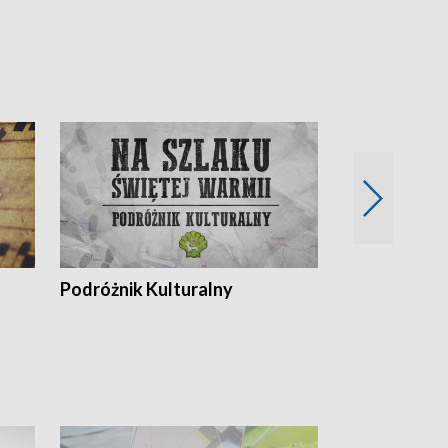
Podróżnik Kulturalny
Okolice Szla