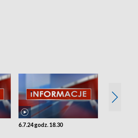
6.7.24 godz. 18.30
5.7.24 godz. 