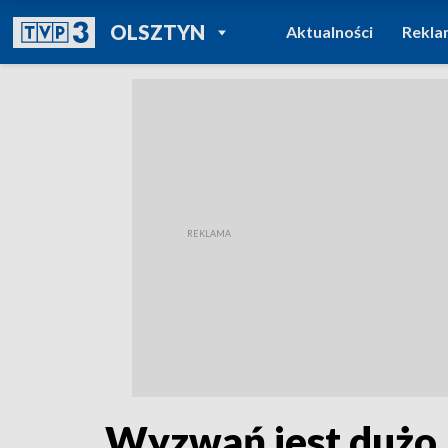
POWRÓT DO
OLSZTYN
Aktualności
Rekla
TVP REGIONY
Wyzwań jest dużo,