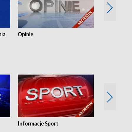
nia
Opinie
Opinie Elblą
Informacje Sport
Flesz sport