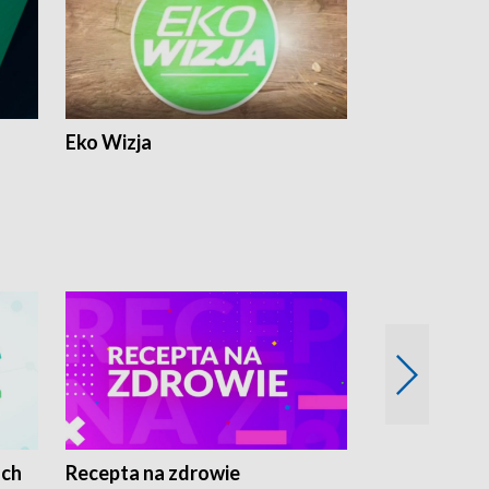
Eko Wizja
ach
Recepta na zdrowie
Wybieram z