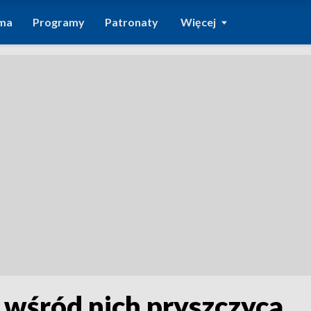
ma
Programy
Patronaty
Więcej
 wśród nich pryszczyca