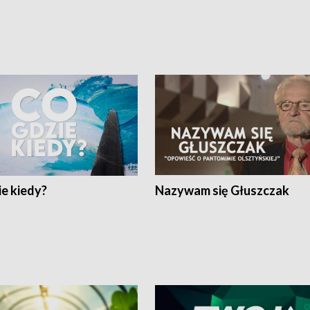
e kiedy?
Nazywam się Głuszczak