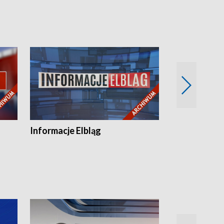
Informacje Elbląg
Wstaje nowy