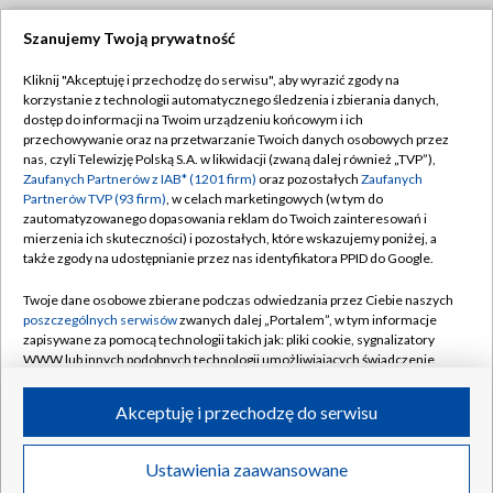
Szanujemy Twoją prywatność
Dołącz do nas:
Kliknij "Akceptuję i przechodzę do serwisu", aby wyrazić zgody na
korzystanie z technologii automatycznego śledzenia i zbierania danych,
TVP
dostęp do informacji na Twoim urządzeniu końcowym i ich
Abonament TVP
przechowywanie oraz na przetwarzanie Twoich danych osobowych przez
Regulamin TVP
nas, czyli Telewizję Polską S.A. w likwidacji (zwaną dalej również „TVP”),
Emisja w TVP
Polityka prywatności
Zaufanych Partnerów z IAB* (1201 firm)
oraz pozostałych
Zaufanych
Partnerów TVP (93 firm)
, w celach marketingowych (w tym do
Centrum informacji TVP
Moje zgody
zautomatyzowanego dopasowania reklam do Twoich zainteresowań i
mierzenia ich skuteczności) i pozostałych, które wskazujemy poniżej, a
Naziemna Telewizja Cyfrowa
Pomoc
także zgody na udostępnianie przez nas identyfikatora PPID do Google.
Sklep TVP
Biuro reklamy
Twoje dane osobowe zbierane podczas odwiedzania przez Ciebie naszych
Rada Programowa
Kontakt
poszczególnych serwisów
zwanych dalej „Portalem”, w tym informacje
zapisywane za pomocą technologii takich jak: pliki cookie, sygnalizatory
System NOS
WWW lub innych podobnych technologii umożliwiających świadczenie
dopasowanych i bezpiecznych usług, personalizację treści oraz reklam,
Informacje o nadawcy
Kanały
udostępnianie funkcji mediów społecznościowych oraz analizowanie
Akceptuję i przechodzę do serwisu
ruchu w Internecie.
Program dla prasy
©2026 Telewizja Polska S.A. w likwidacji
Biuro Reklamy
Twoje dane osobowe zbierane podczas odwiedzania przez Ciebie
Ustawienia zaawansowane
poszczególnych serwisów
na Portalu, takie jak adresy IP, identyfikatory
Ogłoszenie przetargowe