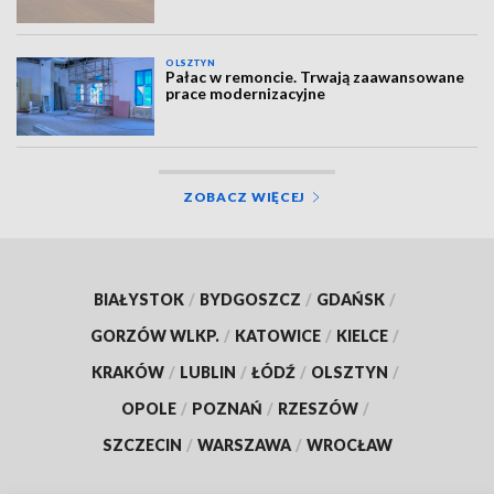
OLSZTYN
Pałac w remoncie. Trwają zaawansowane
prace modernizacyjne
ZOBACZ WIĘCEJ
BIAŁYSTOK
/
BYDGOSZCZ
/
GDAŃSK
/
GORZÓW WLKP.
/
KATOWICE
/
KIELCE
/
KRAKÓW
/
LUBLIN
/
ŁÓDŹ
/
OLSZTYN
/
OPOLE
/
POZNAŃ
/
RZESZÓW
/
SZCZECIN
/
WARSZAWA
/
WROCŁAW