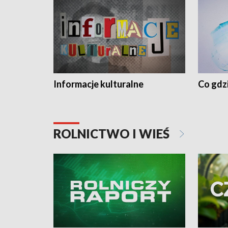
Informacje kulturalne
Co gdzi
ROLNICTWO I WIEŚ