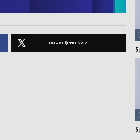
UDOSTĘPNIJ NA X
S
S