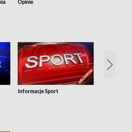
nia
Opinie
Opinie Elblą
Informacje Sport
Flesz sport