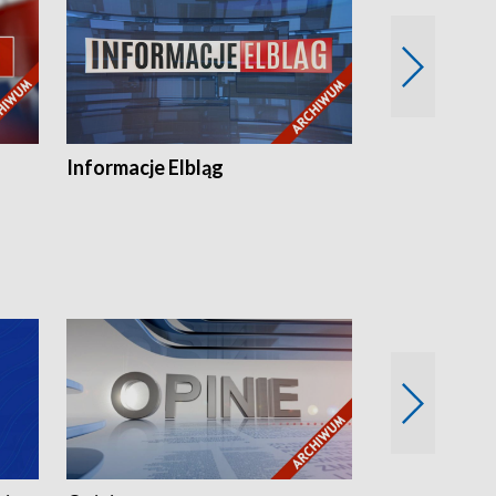
Informacje Elbląg
Wstaje nowy