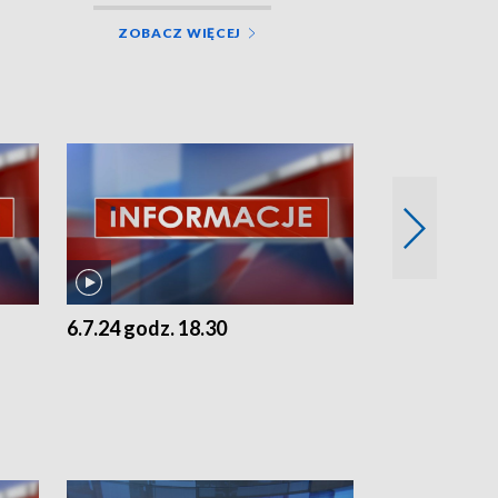
ZOBACZ WIĘCEJ
6.7.24 godz. 18.30
5.7.24 godz. 