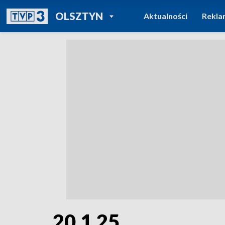
POWRÓT DO
OLSZTYN
Aktualności
Rekla
TVP REGIONY
20.1.25