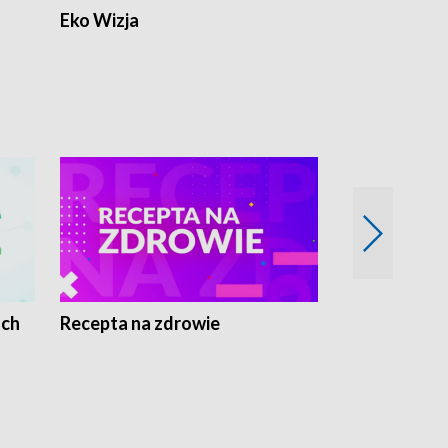
Eko Wizja
ach
Recepta na zdrowie
Wybieram z