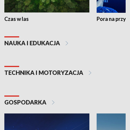
Czas w las
Pora na przyr
NAUKA I EDUKACJA
TECHNIKA I MOTORYZACJA
GOSPODARKA