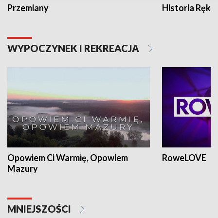
Przemiany
Historia Ręką
WYPOCZYNEK I REKREACJA
Opowiem Ci Warmię, Opowiem
RoweLOVE
Mazury
MNIEJSZOŚCI