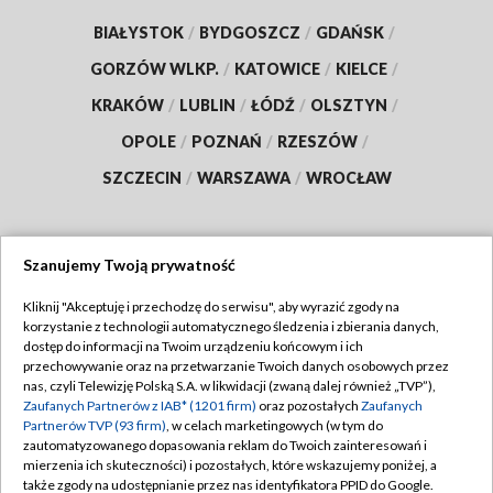
BIAŁYSTOK
/
BYDGOSZCZ
/
GDAŃSK
/
GORZÓW WLKP.
/
KATOWICE
/
KIELCE
/
KRAKÓW
/
LUBLIN
/
ŁÓDŹ
/
OLSZTYN
/
OPOLE
/
POZNAŃ
/
RZESZÓW
/
SZCZECIN
/
WARSZAWA
/
WROCŁAW
Szanujemy Twoją prywatność
Dołącz do nas:
Kliknij "Akceptuję i przechodzę do serwisu", aby wyrazić zgody na
korzystanie z technologii automatycznego śledzenia i zbierania danych,
TVP
dostęp do informacji na Twoim urządzeniu końcowym i ich
Abonament TVP
przechowywanie oraz na przetwarzanie Twoich danych osobowych przez
Regulamin TVP
nas, czyli Telewizję Polską S.A. w likwidacji (zwaną dalej również „TVP”),
Emisja w TVP
Zaufanych Partnerów z IAB* (1201 firm)
oraz pozostałych
Zaufanych
Polityka prywatności
Partnerów TVP (93 firm)
, w celach marketingowych (w tym do
Centrum informacji TVP
Moje zgody
zautomatyzowanego dopasowania reklam do Twoich zainteresowań i
mierzenia ich skuteczności) i pozostałych, które wskazujemy poniżej, a
Naziemna Telewizja Cyfrowa
Pomoc
także zgody na udostępnianie przez nas identyfikatora PPID do Google.