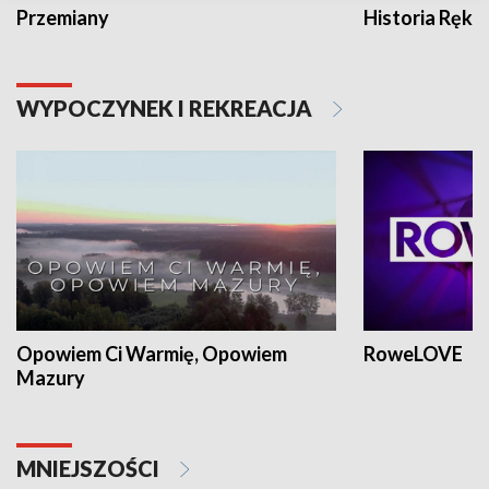
Przemiany
Historia Ręką
WYPOCZYNEK I REKREACJA
Opowiem Ci Warmię, Opowiem
RoweLOVE
Mazury
MNIEJSZOŚCI