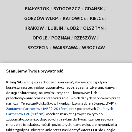
BIAŁYSTOK
/
BYDGOSZCZ
/
GDAŃSK
/
GORZÓW WLKP.
/
KATOWICE
/
KIELCE
/
KRAKÓW
/
LUBLIN
/
ŁÓDŹ
/
OLSZTYN
/
OPOLE
/
POZNAŃ
/
RZESZÓW
/
SZCZECIN
/
WARSZAWA
/
WROCŁAW
Szanujemy Twoją prywatność
Dołącz do nas:
Kliknij "Akceptuję i przechodzę do serwisu", aby wyrazić zgody na
korzystanie z technologii automatycznego śledzenia i zbierania danych,
TVP
dostęp do informacji na Twoim urządzeniu końcowym i ich
Abonament TVP
przechowywanie oraz na przetwarzanie Twoich danych osobowych przez
Regulamin TVP
nas, czyli Telewizję Polską S.A. w likwidacji (zwaną dalej również „TVP”),
Emisja w TVP
Zaufanych Partnerów z IAB* (1201 firm)
oraz pozostałych
Zaufanych
Polityka prywatności
Partnerów TVP (93 firm)
, w celach marketingowych (w tym do
Centrum informacji TVP
Moje zgody
zautomatyzowanego dopasowania reklam do Twoich zainteresowań i
mierzenia ich skuteczności) i pozostałych, które wskazujemy poniżej, a
Naziemna Telewizja Cyfrowa
Pomoc
także zgody na udostępnianie przez nas identyfikatora PPID do Google.