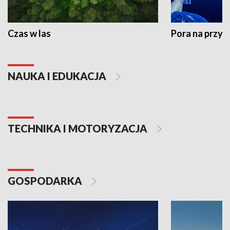
Czas w las
Pora na przyr
NAUKA I EDUKACJA
TECHNIKA I MOTORYZACJA
GOSPODARKA