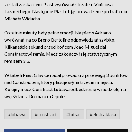
zostali za skarceni. Piast wyrównał strzałem Viniciusa
Lazarettiego. Następnie Piast objął prowadzenie po trafieniu
Michała Widucha.
Ostatnie minuty były pełne emocji. Najpierw Adriano
wyrównał, na co Breno Bertoline odpowiedział szybko.
Kilkanaście sekund przed końcem Joao Miguel dał
Constractowi remis. Mecz zakończył się statystycznym
remisem 3:3.
W tabeli Piast Gliwice nadal prowadzi z przewagą 3 punktów
nad Constractem, który plasuje się na trzecim miejscu.
Kolejny mecz Constract Lubawa odbędzie się w niedzielę, na
wyjeździe z Dremanem Opole.
#lubawa
#constract
#futsal
#ekstraklasa