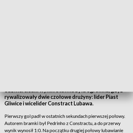
Mecz zakończył się statystycznym remisem 3:3
Mecz FOGO Futsal Ekstraklasy między Constract
Lubawa a Piastem Gliwice zakończył się remisem
3:3. Spotkanie było trudne do przewidzenia, co
odzwierciedlił wynik. Stawka była ogromna, gdyż
rywalizowały dwie czołowe drużyny: lider Piast
Gliwice i wicelider Constract Lubawa.
Pierwszy gol padł w ostatnich sekundach pierwszej połowy.
Autorem bramki był Pedrinho z Constractu, a do przerwy
wynik wynosił 1:0. Na początku drugiej połowy lubawianie