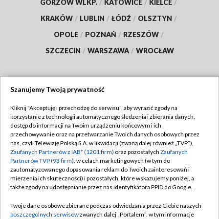
GORZÓW WLKP.
/
KATOWICE
/
KIELCE
/
KRAKÓW
/
LUBLIN
/
ŁÓDŹ
/
OLSZTYN
/
OPOLE
/
POZNAŃ
/
RZESZÓW
/
SZCZECIN
/
WARSZAWA
/
WROCŁAW
Szanujemy Twoją prywatność
Dołącz do nas:
Kliknij "Akceptuję i przechodzę do serwisu", aby wyrazić zgody na
korzystanie z technologii automatycznego śledzenia i zbierania danych,
TVP
dostęp do informacji na Twoim urządzeniu końcowym i ich
Abonament TVP
przechowywanie oraz na przetwarzanie Twoich danych osobowych przez
Regulamin TVP
nas, czyli Telewizję Polską S.A. w likwidacji (zwaną dalej również „TVP”),
Emisja w TVP
Polityka prywatności
Zaufanych Partnerów z IAB* (1201 firm)
oraz pozostałych
Zaufanych
Partnerów TVP (93 firm)
, w celach marketingowych (w tym do
Centrum informacji TVP
Moje zgody
zautomatyzowanego dopasowania reklam do Twoich zainteresowań i
mierzenia ich skuteczności) i pozostałych, które wskazujemy poniżej, a
Naziemna Telewizja Cyfrowa
Pomoc
także zgody na udostępnianie przez nas identyfikatora PPID do Google.
Sklep TVP
Biuro reklamy
Twoje dane osobowe zbierane podczas odwiedzania przez Ciebie naszych
Rada Programowa
Kontakt
poszczególnych serwisów
zwanych dalej „Portalem”, w tym informacje