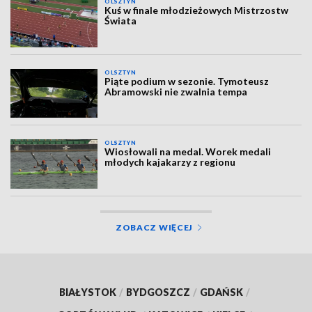
OLSZTYN
Kuś w finale młodzieżowych Mistrzostw
Świata
OLSZTYN
Piąte podium w sezonie. Tymoteusz
Abramowski nie zwalnia tempa
OLSZTYN
Wiosłowali na medal. Worek medali
młodych kajakarzy z regionu
ZOBACZ WIĘCEJ
BIAŁYSTOK
/
BYDGOSZCZ
/
GDAŃSK
/