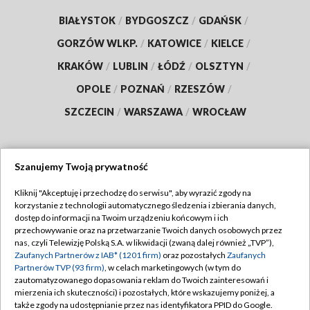
BIAŁYSTOK
/
BYDGOSZCZ
/
GDAŃSK
/
GORZÓW WLKP.
/
KATOWICE
/
KIELCE
/
KRAKÓW
/
LUBLIN
/
ŁÓDŹ
/
OLSZTYN
/
OPOLE
/
POZNAŃ
/
RZESZÓW
/
SZCZECIN
/
WARSZAWA
/
WROCŁAW
Szanujemy Twoją prywatność
Dołącz do nas:
Kliknij "Akceptuję i przechodzę do serwisu", aby wyrazić zgody na
korzystanie z technologii automatycznego śledzenia i zbierania danych,
TVP
dostęp do informacji na Twoim urządzeniu końcowym i ich
Abonament TVP
przechowywanie oraz na przetwarzanie Twoich danych osobowych przez
Regulamin TVP
nas, czyli Telewizję Polską S.A. w likwidacji (zwaną dalej również „TVP”),
Emisja w TVP
Zaufanych Partnerów z IAB* (1201 firm)
oraz pozostałych
Zaufanych
Polityka prywatności
Partnerów TVP (93 firm)
, w celach marketingowych (w tym do
Centrum informacji TVP
Moje zgody
zautomatyzowanego dopasowania reklam do Twoich zainteresowań i
mierzenia ich skuteczności) i pozostałych, które wskazujemy poniżej, a
Naziemna Telewizja Cyfrowa
Pomoc
także zgody na udostępnianie przez nas identyfikatora PPID do Google.