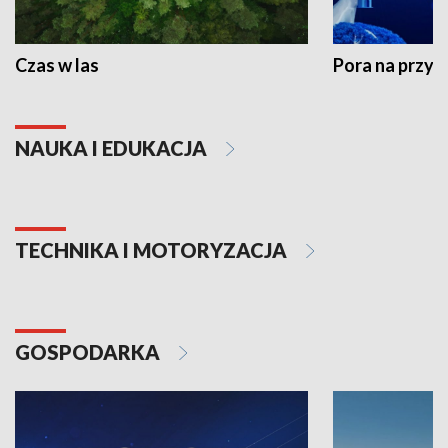
Czas w las
Pora na przyr
NAUKA I EDUKACJA
TECHNIKA I MOTORYZACJA
GOSPODARKA