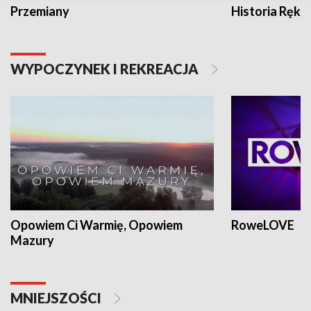
Przemiany
Historia Ręką
WYPOCZYNEK I REKREACJA
Opowiem Ci Warmię, Opowiem
RoweLOVE
Mazury
MNIEJSZOŚCI