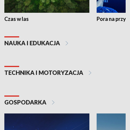
Czas w las
Pora na przyr
NAUKA I EDUKACJA
TECHNIKA I MOTORYZACJA
GOSPODARKA