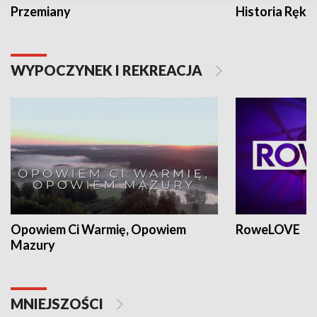
Przemiany
Historia Ręką
WYPOCZYNEK I REKREACJA
Opowiem Ci Warmię, Opowiem
RoweLOVE
Mazury
MNIEJSZOŚCI