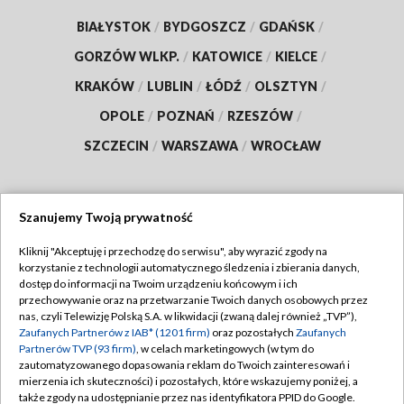
BIAŁYSTOK
/
BYDGOSZCZ
/
GDAŃSK
/
GORZÓW WLKP.
/
KATOWICE
/
KIELCE
/
KRAKÓW
/
LUBLIN
/
ŁÓDŹ
/
OLSZTYN
/
OPOLE
/
POZNAŃ
/
RZESZÓW
/
SZCZECIN
/
WARSZAWA
/
WROCŁAW
Szanujemy Twoją prywatność
Dołącz do nas:
Kliknij "Akceptuję i przechodzę do serwisu", aby wyrazić zgody na
korzystanie z technologii automatycznego śledzenia i zbierania danych,
TVP
dostęp do informacji na Twoim urządzeniu końcowym i ich
Abonament TVP
przechowywanie oraz na przetwarzanie Twoich danych osobowych przez
Regulamin TVP
nas, czyli Telewizję Polską S.A. w likwidacji (zwaną dalej również „TVP”),
Emisja w TVP
Zaufanych Partnerów z IAB* (1201 firm)
oraz pozostałych
Zaufanych
Polityka prywatności
Partnerów TVP (93 firm)
, w celach marketingowych (w tym do
Centrum informacji TVP
Moje zgody
zautomatyzowanego dopasowania reklam do Twoich zainteresowań i
mierzenia ich skuteczności) i pozostałych, które wskazujemy poniżej, a
Naziemna Telewizja Cyfrowa
Pomoc
także zgody na udostępnianie przez nas identyfikatora PPID do Google.