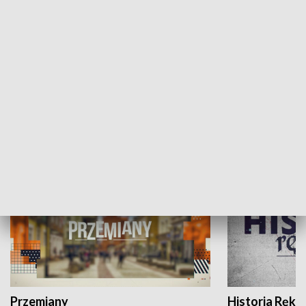
Moje miejsce
Winda region
HISTORIA
Przemiany
Historia Ręką