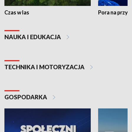
Czas w las
Pora na przyr
NAUKA I EDUKACJA
TECHNIKA I MOTORYZACJA
GOSPODARKA