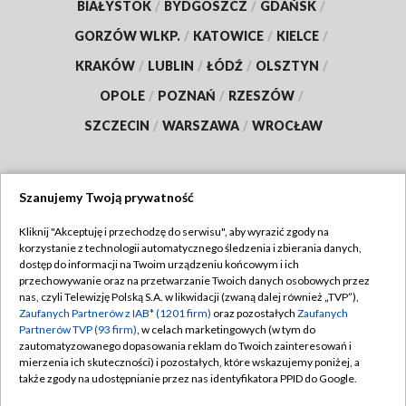
BIAŁYSTOK
/
BYDGOSZCZ
/
GDAŃSK
/
GORZÓW WLKP.
/
KATOWICE
/
KIELCE
/
KRAKÓW
/
LUBLIN
/
ŁÓDŹ
/
OLSZTYN
/
OPOLE
/
POZNAŃ
/
RZESZÓW
/
SZCZECIN
/
WARSZAWA
/
WROCŁAW
Szanujemy Twoją prywatność
Dołącz do nas:
Kliknij "Akceptuję i przechodzę do serwisu", aby wyrazić zgody na
korzystanie z technologii automatycznego śledzenia i zbierania danych,
TVP
dostęp do informacji na Twoim urządzeniu końcowym i ich
Abonament TVP
przechowywanie oraz na przetwarzanie Twoich danych osobowych przez
Regulamin TVP
nas, czyli Telewizję Polską S.A. w likwidacji (zwaną dalej również „TVP”),
Emisja w TVP
Zaufanych Partnerów z IAB* (1201 firm)
oraz pozostałych
Zaufanych
Polityka prywatności
Partnerów TVP (93 firm)
, w celach marketingowych (w tym do
Centrum informacji TVP
Moje zgody
zautomatyzowanego dopasowania reklam do Twoich zainteresowań i
mierzenia ich skuteczności) i pozostałych, które wskazujemy poniżej, a
Naziemna Telewizja Cyfrowa
Pomoc
także zgody na udostępnianie przez nas identyfikatora PPID do Google.
Sklep TVP
Biuro reklamy