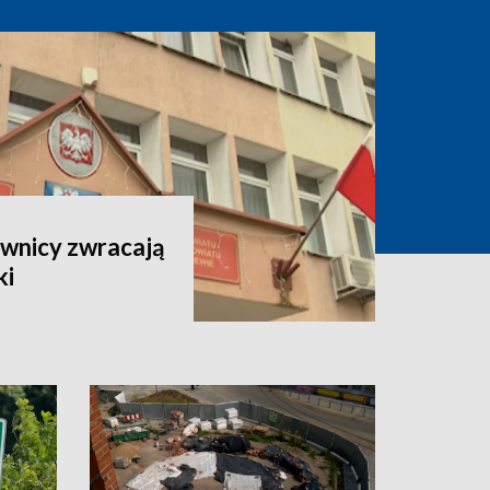
ownicy zwracają
ki