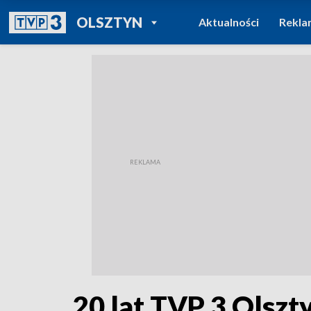
POWRÓT DO
OLSZTYN
Aktualności
Rekla
TVP REGIONY
20 lat TVP 3 Olszt