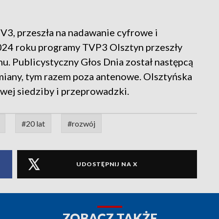
V3, przeszła na nadawanie cyfrowe i
 2024 roku programy TVP3 Olsztyn przeszły
onu. Publicystyczny Głos Dnia został następcą
zmiany, tym razem poza antenowe. Olsztyńska
ej siedziby i przeprowadzki.
#20 lat
#rozwój
UDOSTĘPNIJ NA X
ZOBACZ TAKŻE