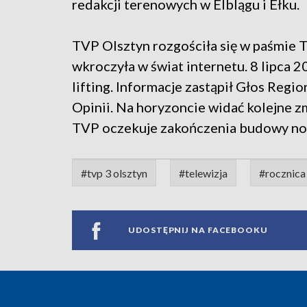
redakcji terenowych w Elblągu i Ełku.
TVP Olsztyn rozgościła się w paśmie T
wkroczyła w świat internetu. 8 lipca
lifting. Informacje zastąpił Głos Regi
Opinii. Na horyzoncie widać kolejne 
TVP oczekuje zakończenia budowy now
#tvp 3 olsztyn
#telewizja
#rocznica
UDOSTĘPNIJ NA FACEBOOKU