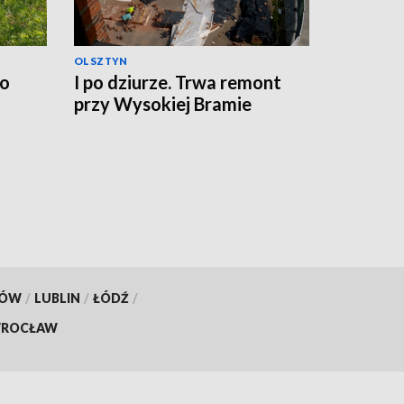
OLSZTYN
no
I po dziurze. Trwa remont
przy Wysokiej Bramie
KÓW
/
LUBLIN
/
ŁÓDŹ
/
ROCŁAW