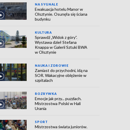
NA SYGNALE
Ewakuacja hotelu Manor w
Olsztynie. Osunęła się ściana
budynku
KULTURA
Sprawdź „Widok z góry”.
Wystawa dzieł Stefana
Knappa w Galerii Sztuki BWA
w Olsztynie
NAUKA I ZDROWIE
Zamiast do przychodni, idą na
SOR. Wakacyjne oblężenie w
szpitalach
ROZRYWKA
Emocje jak przy... puzzlach.
Mistrzostwa Polski w Hali
Urania
SPORT
Mistrzostwa świata juniorów.