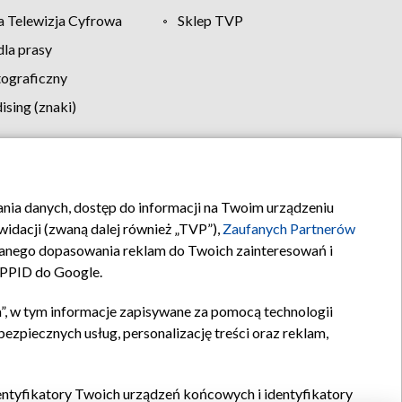
 Telewizja Cyfrowa
Sklep TVP
la prasy
tograficzny
sing (znaki)
klamy
Kontakt
rania danych, dostęp do informacji na Twoim urządzeniu
idacji (zwaną dalej również „TVP”),
Zaufanych Partnerów
anego dopasowania reklam do Twoich zainteresowań i
a PPID do Google.
”, w tym informacje zapisywane za pomocą technologii
zpiecznych usług, personalizację treści oraz reklam,
identyfikatory Twoich urządzeń końcowych i identyfikatory