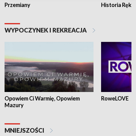
Przemiany
Historia Ręką
WYPOCZYNEK I REKREACJA
Opowiem Ci Warmię, Opowiem
RoweLOVE
Mazury
MNIEJSZOŚCI