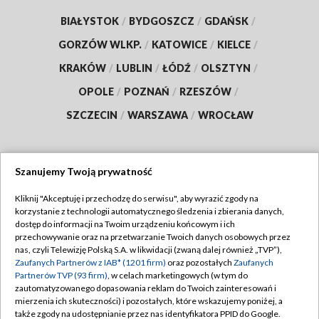
BIAŁYSTOK
/
BYDGOSZCZ
/
GDAŃSK
/
GORZÓW WLKP.
/
KATOWICE
/
KIELCE
/
KRAKÓW
/
LUBLIN
/
ŁÓDŹ
/
OLSZTYN
/
OPOLE
/
POZNAŃ
/
RZESZÓW
/
SZCZECIN
/
WARSZAWA
/
WROCŁAW
Szanujemy Twoją prywatność
Dołącz do nas:
Kliknij "Akceptuję i przechodzę do serwisu", aby wyrazić zgody na
korzystanie z technologii automatycznego śledzenia i zbierania danych,
TVP
dostęp do informacji na Twoim urządzeniu końcowym i ich
Abonament TVP
przechowywanie oraz na przetwarzanie Twoich danych osobowych przez
Regulamin TVP
nas, czyli Telewizję Polską S.A. w likwidacji (zwaną dalej również „TVP”),
Emisja w TVP
Zaufanych Partnerów z IAB* (1201 firm)
oraz pozostałych
Zaufanych
Polityka prywatności
Partnerów TVP (93 firm)
, w celach marketingowych (w tym do
Centrum informacji TVP
Moje zgody
zautomatyzowanego dopasowania reklam do Twoich zainteresowań i
mierzenia ich skuteczności) i pozostałych, które wskazujemy poniżej, a
Naziemna Telewizja Cyfrowa
Pomoc
także zgody na udostępnianie przez nas identyfikatora PPID do Google.