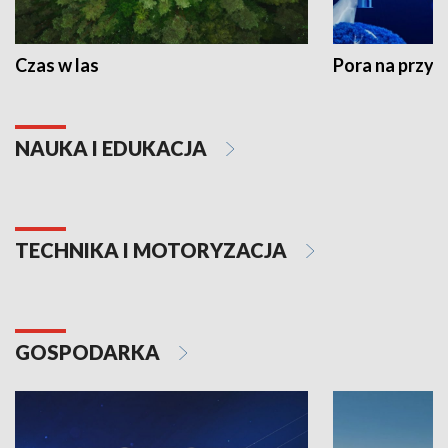
Czas w las
Pora na przyr
NAUKA I EDUKACJA
TECHNIKA I MOTORYZACJA
GOSPODARKA