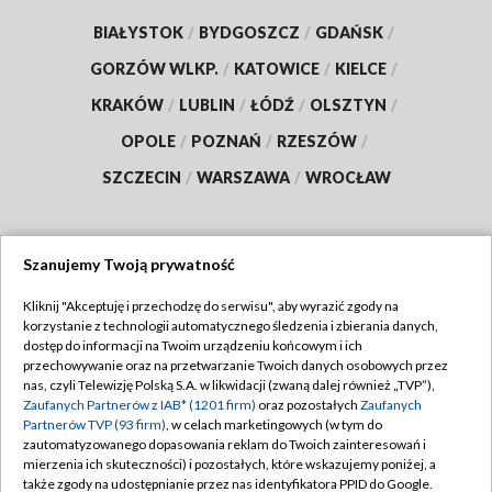
BIAŁYSTOK
/
BYDGOSZCZ
/
GDAŃSK
/
GORZÓW WLKP.
/
KATOWICE
/
KIELCE
/
KRAKÓW
/
LUBLIN
/
ŁÓDŹ
/
OLSZTYN
/
OPOLE
/
POZNAŃ
/
RZESZÓW
/
SZCZECIN
/
WARSZAWA
/
WROCŁAW
Szanujemy Twoją prywatność
Dołącz do nas:
Kliknij "Akceptuję i przechodzę do serwisu", aby wyrazić zgody na
korzystanie z technologii automatycznego śledzenia i zbierania danych,
TVP
dostęp do informacji na Twoim urządzeniu końcowym i ich
Abonament TVP
przechowywanie oraz na przetwarzanie Twoich danych osobowych przez
Regulamin TVP
nas, czyli Telewizję Polską S.A. w likwidacji (zwaną dalej również „TVP”),
Emisja w TVP
Zaufanych Partnerów z IAB* (1201 firm)
oraz pozostałych
Zaufanych
Polityka prywatności
Partnerów TVP (93 firm)
, w celach marketingowych (w tym do
Centrum informacji TVP
Moje zgody
zautomatyzowanego dopasowania reklam do Twoich zainteresowań i
mierzenia ich skuteczności) i pozostałych, które wskazujemy poniżej, a
Naziemna Telewizja Cyfrowa
Pomoc
także zgody na udostępnianie przez nas identyfikatora PPID do Google.