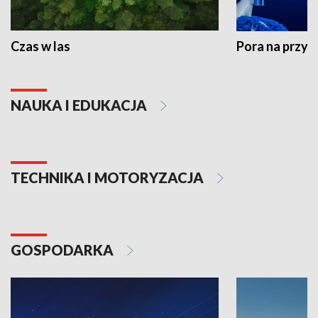
Czas w las
Pora na przyr
NAUKA I EDUKACJA
TECHNIKA I MOTORYZACJA
GOSPODARKA