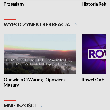
Przemiany
Historia Ręką
WYPOCZYNEK I REKREACJA
Opowiem Ci Warmię, Opowiem
RoweLOVE
Mazury
MNIEJSZOŚCI