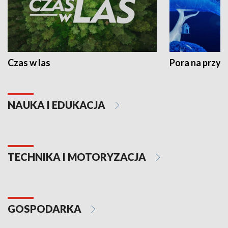
Czas w las
Pora na przyr
NAUKA I EDUKACJA
TECHNIKA I MOTORYZACJA
GOSPODARKA