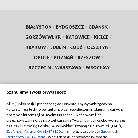
BIAŁYSTOK
/
BYDGOSZCZ
/
GDAŃSK
/
GORZÓW WLKP.
/
KATOWICE
/
KIELCE
/
KRAKÓW
/
LUBLIN
/
ŁÓDŹ
/
OLSZTYN
/
OPOLE
/
POZNAŃ
/
RZESZÓW
/
SZCZECIN
/
WARSZAWA
/
WROCŁAW
Szanujemy Twoją prywatność
Dołącz do nas:
Kliknij "Akceptuję i przechodzę do serwisu", aby wyrazić zgody na
korzystanie z technologii automatycznego śledzenia i zbierania danych,
TVP
dostęp do informacji na Twoim urządzeniu końcowym i ich
Abonament TVP
przechowywanie oraz na przetwarzanie Twoich danych osobowych przez
Regulamin TVP
nas, czyli Telewizję Polską S.A. w likwidacji (zwaną dalej również „TVP”),
Emisja w TVP
Zaufanych Partnerów z IAB* (1201 firm)
oraz pozostałych
Zaufanych
Polityka prywatności
Partnerów TVP (93 firm)
, w celach marketingowych (w tym do