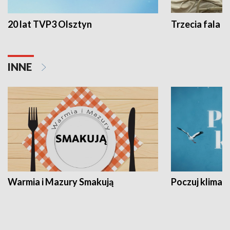
20 lat TVP3 Olsztyn
Trzecia fala -
INNE
Warmia i Mazury Smakują
Poczuj klimat