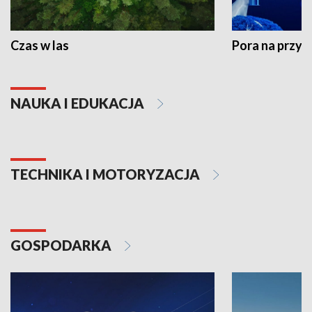
Czas w las
Pora na przyr
NAUKA I EDUKACJA
TECHNIKA I MOTORYZACJA
GOSPODARKA