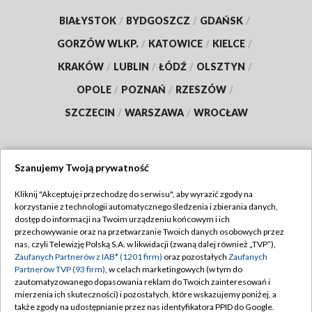
BIAŁYSTOK
/
BYDGOSZCZ
/
GDAŃSK
/
GORZÓW WLKP.
/
KATOWICE
/
KIELCE
/
KRAKÓW
/
LUBLIN
/
ŁÓDŹ
/
OLSZTYN
/
OPOLE
/
POZNAŃ
/
RZESZÓW
/
SZCZECIN
/
WARSZAWA
/
WROCŁAW
Szanujemy Twoją prywatność
Dołącz do nas:
Kliknij "Akceptuję i przechodzę do serwisu", aby wyrazić zgody na
korzystanie z technologii automatycznego śledzenia i zbierania danych,
TVP
dostęp do informacji na Twoim urządzeniu końcowym i ich
Abonament TVP
przechowywanie oraz na przetwarzanie Twoich danych osobowych przez
Regulamin TVP
nas, czyli Telewizję Polską S.A. w likwidacji (zwaną dalej również „TVP”),
Emisja w TVP
Zaufanych Partnerów z IAB* (1201 firm)
oraz pozostałych
Zaufanych
Polityka prywatności
Partnerów TVP (93 firm)
, w celach marketingowych (w tym do
Centrum informacji TVP
Moje zgody
zautomatyzowanego dopasowania reklam do Twoich zainteresowań i
mierzenia ich skuteczności) i pozostałych, które wskazujemy poniżej, a
Naziemna Telewizja Cyfrowa
Pomoc
także zgody na udostępnianie przez nas identyfikatora PPID do Google.