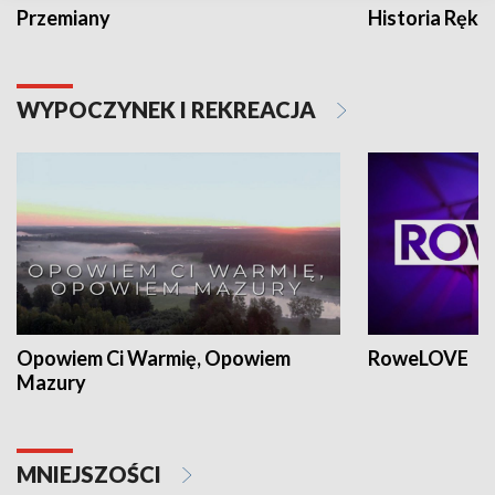
Przemiany
Historia Ręką
WYPOCZYNEK I REKREACJA
Opowiem Ci Warmię, Opowiem
RoweLOVE
Mazury
MNIEJSZOŚCI