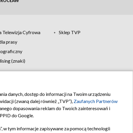
ROCŁAW
 Telewizja Cyfrowa
Sklep TVP
la prasy
tograficzny
sing (znaki)
klamy
Kontakt
rania danych, dostęp do informacji na Twoim urządzeniu
idacji (zwaną dalej również „TVP”),
Zaufanych Partnerów
anego dopasowania reklam do Twoich zainteresowań i
a PPID do Google.
”, w tym informacje zapisywane za pomocą technologii