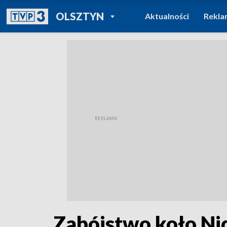
POWRÓT DO
OLSZTYN
Aktualności
Rekla
TVP REGIONY
Zabójstwo koło Nid