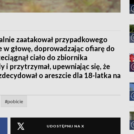
utalnie zaatakował przypadkowego
ie w głowę, doprowadzając ofiarę do
eciągnął ciało do zbiornika
y i przytrzymał, upewniając się, że
 zdecydował o areszcie dla 18-latka na
#pobicie
UDOSTĘPNIJ NA X