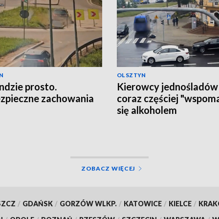
N
OLSZTYN
ndzie prosto.
Kierowcy jednośladów
zpieczne zachowania
coraz częściej "wspom
się alkoholem
ZOBACZ WIĘCEJ
SZCZ
/
GDAŃSK
/
GORZÓW WLKP.
/
KATOWICE
/
KIELCE
/
KRA