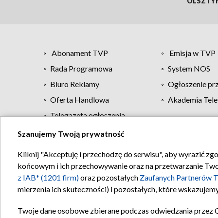
OLSZTY
Abonament TVP
Emisja w TVP
Rada Programowa
System NOS
Biuro Reklamy
Ogłoszenie pr
Oferta Handlowa
Akademia Tele
Telegazeta ogłoszenia
Szanujemy Twoją prywatność
Regulamin TVP
Kliknij "Akceptuję i przechodzę do serwisu", aby wyrazić zg
końcowym i ich przechowywanie oraz na przetwarzanie Twoich
z IAB* (1201 firm)
oraz pozostałych
Zaufanych Partnerów T
mierzenia ich skuteczności) i pozostałych, które wskazujemy
Twoje dane osobowe zbierane podczas odwiedzania przez 