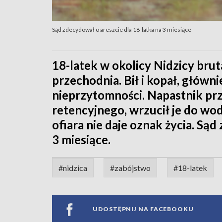
Sąd zdecydował o areszcie dla 18-latka na 3 miesiące
18-latek w okolicy Nidzicy br
przechodnia. Bił i kopał, główn
nieprzytomności. Napastnik prz
retencyjnego, wrzucił je do wod
ofiara nie daje oznak życia. Sąd
3 miesiące.
#nidzica
#zabójstwo
#18-latek
UDOSTĘPNIJ NA FACEBOOKU