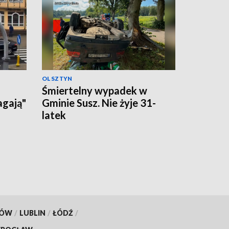
OLSZTYN
Śmiertelny wypadek w
agają"
Gminie Susz. Nie żyje 31-
latek
KÓW
/
LUBLIN
/
ŁÓDŹ
/