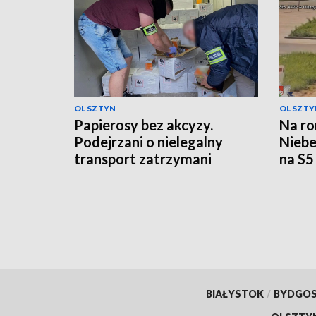
OLSZTYN
OLSZTY
Papierosy bez akcyzy.
Na ro
Podejrzani o nielegalny
Niebe
transport zatrzymani
na S5
BIAŁYSTOK
/
BYDGO