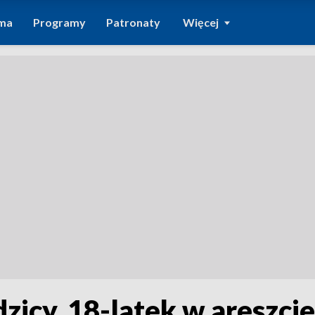
ma
Programy
Patronaty
Więcej
zicy. 18-latek w areszcie