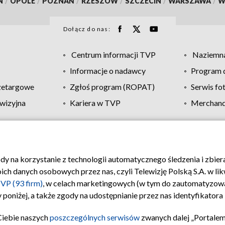
N
/
OPOLE
/
POZNAŃ
/
RZESZÓW
/
SZCZECIN
/
WARSZAWA
/
W
Dołącz do nas:
Centrum informacji TVP
Naziemna
Informacje o nadawcy
Program d
zetargowe
Zgłoś program (ROPAT)
Serwis fo
wizyjna
Kariera w TVP
Merchandi
Polityka prywatności
Moje zgody
Pomoc
Biuro re
ody na korzystanie z technologii automatycznego śledzenia i zbie
 danych osobowych przez nas, czyli Telewizję Polską S.A. w likw
VP (93 firm)
, w celach marketingowych (w tym do zautomatyzow
 poniżej, a także zgody na udostępnianie przez nas identyfikator
Ciebie naszych
poszczególnych serwisów
zwanych dalej „Portalem