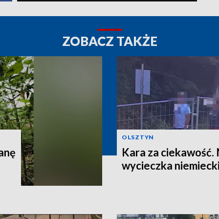
ZOBACZ TAKŻE
OLSZTYN
anę
Kara za ciekawość.
wycieczka niemieck