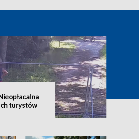
 Nieopłacalna
ich turystów