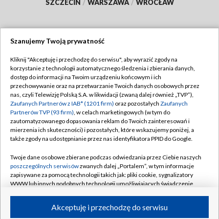
SZCZECIN
/
WARSZAWA
/
WROCŁAW
Szanujemy Twoją prywatność
Dołącz do nas:
Kliknij "Akceptuję i przechodzę do serwisu", aby wyrazić zgody na
korzystanie z technologii automatycznego śledzenia i zbierania danych,
TVP
dostęp do informacji na Twoim urządzeniu końcowym i ich
Abonament TVP
przechowywanie oraz na przetwarzanie Twoich danych osobowych przez
Regulamin TVP
nas, czyli Telewizję Polską S.A. w likwidacji (zwaną dalej również „TVP”),
Emisja w TVP
Polityka prywatności
Zaufanych Partnerów z IAB* (1201 firm)
oraz pozostałych
Zaufanych
Partnerów TVP (93 firm)
, w celach marketingowych (w tym do
Centrum informacji TVP
Moje zgody
zautomatyzowanego dopasowania reklam do Twoich zainteresowań i
mierzenia ich skuteczności) i pozostałych, które wskazujemy poniżej, a
Naziemna Telewizja Cyfrowa
Pomoc
także zgody na udostępnianie przez nas identyfikatora PPID do Google.
Sklep TVP
Biuro reklamy
Twoje dane osobowe zbierane podczas odwiedzania przez Ciebie naszych
Rada Programowa
Kontakt
poszczególnych serwisów
zwanych dalej „Portalem”, w tym informacje
zapisywane za pomocą technologii takich jak: pliki cookie, sygnalizatory
System NOS
WWW lub innych podobnych technologii umożliwiających świadczenie
dopasowanych i bezpiecznych usług, personalizację treści oraz reklam,
Informacje o nadawcy
Kanały
udostępnianie funkcji mediów społecznościowych oraz analizowanie
Akceptuję i przechodzę do serwisu
ruchu w Internecie.
Program dla prasy