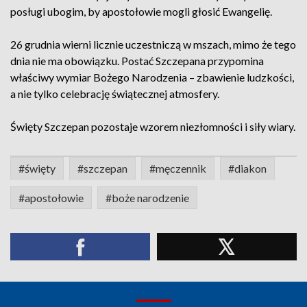
posługi ubogim, by apostołowie mogli głosić Ewangelię.
26 grudnia wierni licznie uczestniczą w mszach, mimo że tego
dnia nie ma obowiązku. Postać Szczepana przypomina
właściwy wymiar Bożego Narodzenia – zbawienie ludzkości,
a nie tylko celebrację świątecznej atmosfery.
Święty Szczepan pozostaje wzorem niezłomności i siły wiary.
#święty
#szczepan
#męczennik
#diakon
#apostołowie
#boże narodzenie