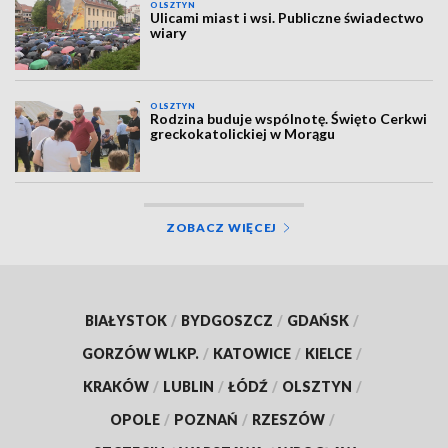
OLSZTYN
Ulicami miast i wsi. Publiczne świadectwo
wiary
OLSZTYN
Rodzina buduje wspólnotę. Święto Cerkwi
greckokatolickiej w Morągu
ZOBACZ WIĘCEJ
BIAŁYSTOK
/
BYDGOSZCZ
/
GDAŃSK
/
GORZÓW WLKP.
/
KATOWICE
/
KIELCE
/
KRAKÓW
/
LUBLIN
/
ŁÓDŹ
/
OLSZTYN
/
OPOLE
/
POZNAŃ
/
RZESZÓW
/