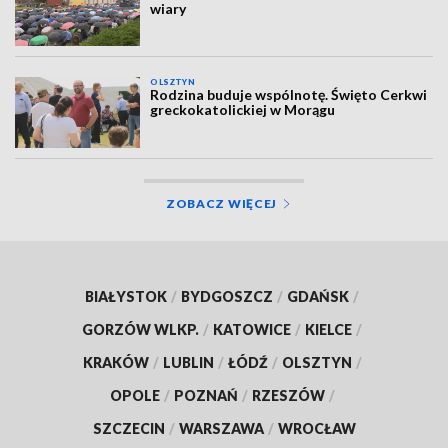
wiary
OLSZTYN
Rodzina buduje wspólnotę. Święto Cerkwi
greckokatolickiej w Morągu
ZOBACZ WIĘCEJ
BIAŁYSTOK
/
BYDGOSZCZ
/
GDAŃSK
/
GORZÓW WLKP.
/
KATOWICE
/
KIELCE
/
KRAKÓW
/
LUBLIN
/
ŁÓDŹ
/
OLSZTYN
/
OPOLE
/
POZNAŃ
/
RZESZÓW
/
SZCZECIN
/
WARSZAWA
/
WROCŁAW