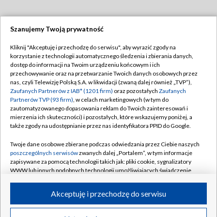
Szanujemy Twoją prywatność
Dołącz do nas:
Kliknij "Akceptuję i przechodzę do serwisu", aby wyrazić zgody na
korzystanie z technologii automatycznego śledzenia i zbierania danych,
TVP
dostęp do informacji na Twoim urządzeniu końcowym i ich
Abonament TVP
przechowywanie oraz na przetwarzanie Twoich danych osobowych przez
Regulamin TVP
nas, czyli Telewizję Polską S.A. w likwidacji (zwaną dalej również „TVP”),
Emisja w TVP
Polityka prywatności
Zaufanych Partnerów z IAB* (1201 firm)
oraz pozostałych
Zaufanych
Partnerów TVP (93 firm)
, w celach marketingowych (w tym do
Centrum informacji TVP
Moje zgody
zautomatyzowanego dopasowania reklam do Twoich zainteresowań i
mierzenia ich skuteczności) i pozostałych, które wskazujemy poniżej, a
Naziemna Telewizja Cyfrowa
Pomoc
także zgody na udostępnianie przez nas identyfikatora PPID do Google.
Sklep TVP
Biuro reklamy
Twoje dane osobowe zbierane podczas odwiedzania przez Ciebie naszych
Rada Programowa
Kontakt
poszczególnych serwisów
zwanych dalej „Portalem”, w tym informacje
zapisywane za pomocą technologii takich jak: pliki cookie, sygnalizatory
System NOS
WWW lub innych podobnych technologii umożliwiających świadczenie
dopasowanych i bezpiecznych usług, personalizację treści oraz reklam,
Informacje o nadawcy
Kanały
udostępnianie funkcji mediów społecznościowych oraz analizowanie
Akceptuję i przechodzę do serwisu
ruchu w Internecie.
Program dla prasy
©2026 Telewizja Polska S.A. w likwidacji
Biuro Reklamy
Twoje dane osobowe zbierane podczas odwiedzania przez Ciebie