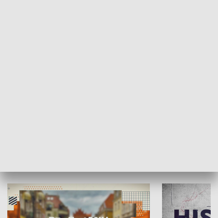
SPOŁECZEŃSTWO
Moje miejsce
Winda region
HISTORIA