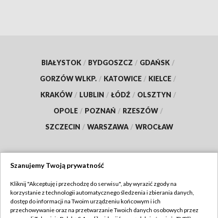
BIAŁYSTOK
/
BYDGOSZCZ
/
GDAŃSK
/
GORZÓW WLKP.
/
KATOWICE
/
KIELCE
/
KRAKÓW
/
LUBLIN
/
ŁÓDŹ
/
OLSZTYN
/
OPOLE
/
POZNAŃ
/
RZESZÓW
/
SZCZECIN
/
WARSZAWA
/
WROCŁAW
Szanujemy Twoją prywatność
Dołącz do nas:
Kliknij "Akceptuję i przechodzę do serwisu", aby wyrazić zgody na
korzystanie z technologii automatycznego śledzenia i zbierania danych,
TVP
dostęp do informacji na Twoim urządzeniu końcowym i ich
Abonament TVP
przechowywanie oraz na przetwarzanie Twoich danych osobowych przez
Regulamin TVP