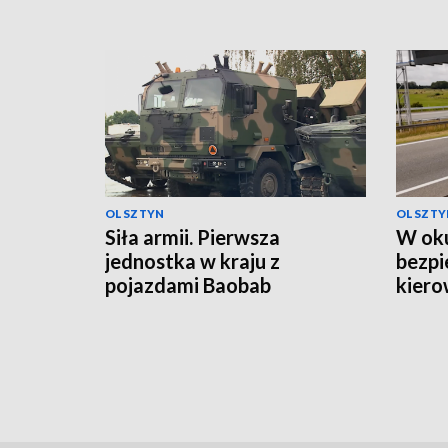
OLSZTYN
OLSZTY
Siła armii. Pierwsza
W oku
jednostka w kraju z
bezpi
pojazdami Baobab
kiero