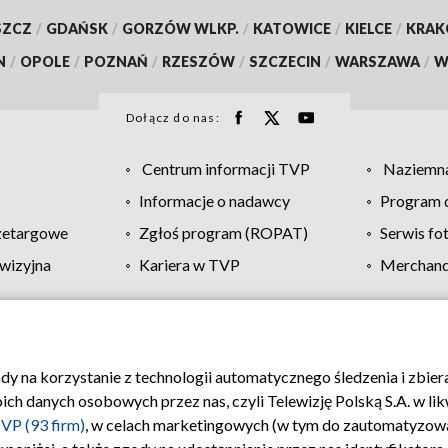
SZCZ
/
GDAŃSK
/
GORZÓW WLKP.
/
KATOWICE
/
KIELCE
/
KRA
N
/
OPOLE
/
POZNAŃ
/
RZESZÓW
/
SZCZECIN
/
WARSZAWA
/
W
Dołącz do nas:
Centrum informacji TVP
Naziemna
Informacje o nadawcy
Program d
zetargowe
Zgłoś program (ROPAT)
Serwis fo
wizyjna
Kariera w TVP
Merchandi
Polityka prywatności
Moje zgody
Pomoc
Biuro re
ody na korzystanie z technologii automatycznego śledzenia i zbie
 danych osobowych przez nas, czyli Telewizję Polską S.A. w likw
VP (93 firm)
, w celach marketingowych (w tym do zautomatyzow