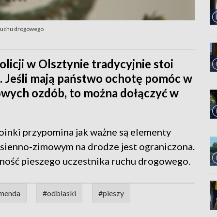
 ruchu drogowego
cji w Olsztynie tradycyjnie stoi
. Jeśli mają państwo ochotę pomóc w
owych ozdób, to można dołączyć w
oinki przypomina jak ważne są elementy
esienno-zimowym na drodze jest ograniczona.
ność pieszego uczestnika ruchu drogowego.
menda
#odblaski
#pieszy