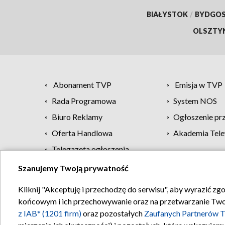
BIAŁYSTOK
/
BYDGO
OLSZTY
Abonament TVP
Emisja w TVP
Rada Programowa
System NOS
Biuro Reklamy
Ogłoszenie pr
Oferta Handlowa
Akademia Tele
Telegazeta ogłoszenia
Szanujemy Twoją prywatność
Regulamin TVP
Kliknij "Akceptuję i przechodzę do serwisu", aby wyrazić zg
końcowym i ich przechowywanie oraz na przetwarzanie Twoich
z IAB* (1201 firm)
oraz pozostałych
Zaufanych Partnerów T