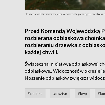
Noszenie odblasków zwiększa widoczność pieszego uczestnika
Przed Komendą Wojewódzką Poli
rozbierana odblaskowa choinka
rozbieraniu drzewka z odblask
każdej chwili.
Świąteczna inicjatywa odblaskowej ch
odblaskowe.. Widoczność w okresie j
Noszenie odblasków zwiększa widocz
#choinka
#olsztyn
#kwp
#ko