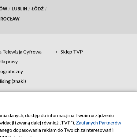
KÓW
/
LUBLIN
/
ŁÓDŹ
/
ROCŁAW
 Telewizja Cyfrowa
Sklep TVP
la prasy
tograficzny
sing (znaki)
klamy
Kontakt
rania danych, dostęp do informacji na Twoim urządzeniu
idacji (zwaną dalej również „TVP”),
Zaufanych Partnerów
anego dopasowania reklam do Twoich zainteresowań i