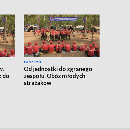
OLSZTYN
w.
Od jednostki do zgranego
ć do
zespołu. Obóz młodych
strażaków