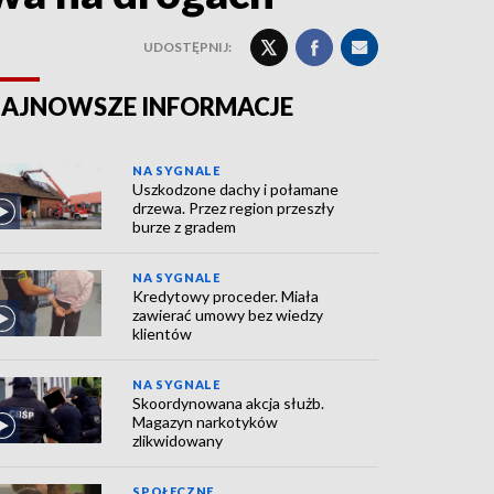
UDOSTĘPNIJ:
AJNOWSZE INFORMACJE
NA SYGNALE
Uszkodzone dachy i połamane
drzewa. Przez region przeszły
burze z gradem
NA SYGNALE
Kredytowy proceder. Miała
zawierać umowy bez wiedzy
klientów
NA SYGNALE
Skoordynowana akcja służb.
Magazyn narkotyków
zlikwidowany
SPOŁECZNE