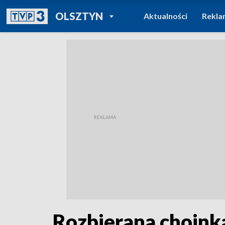
POWRÓT DO
OLSZTYN
Aktualności
Rekla
TVP REGIONY
Rozbierana choink