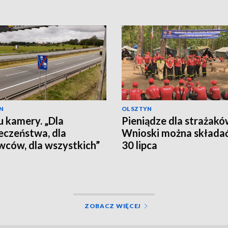
N
OLSZTYN
 kamery. „Dla
Pieniądze dla strażakó
eczeństwa, dla
Wnioski można składa
wców, dla wszystkich”
30 lipca
ZOBACZ WIĘCEJ