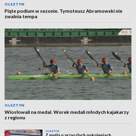
OLSZTYN
Piąte podium w sezonie. Tymoteusz Abramowski nie
zwalnia tempa
OLSZTYN
Wiosłowali na medal. Worek medali młodych kajakarzy
z regionu
OLSZTYN
Z myślą o przyszłych pokoleniach.