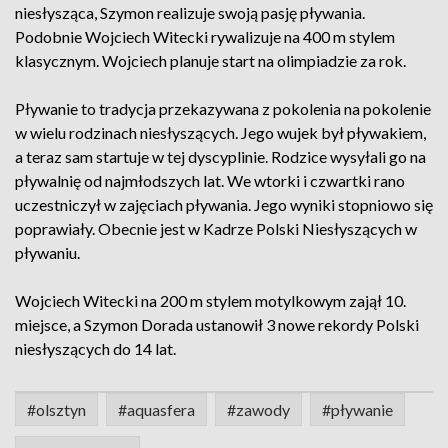
niesłysząca, Szymon realizuje swoją pasję pływania.
Podobnie Wojciech Witecki rywalizuje na 400 m stylem
klasycznym. Wojciech planuje start na olimpiadzie za rok.
Pływanie to tradycja przekazywana z pokolenia na pokolenie
w wielu rodzinach niesłyszących. Jego wujek był pływakiem,
a teraz sam startuje w tej dyscyplinie. Rodzice wysyłali go na
pływalnię od najmłodszych lat. We wtorki i czwartki rano
uczestniczył w zajęciach pływania. Jego wyniki stopniowo się
poprawiały. Obecnie jest w Kadrze Polski Niesłyszących w
pływaniu.
Wojciech Witecki na 200 m stylem motylkowym zajął 10.
miejsce, a Szymon Dorada ustanowił 3 nowe rekordy Polski
niesłyszących do 14 lat.
#olsztyn
#aquasfera
#zawody
#pływanie