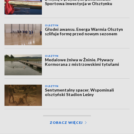
Sportowa inwestycja w Olsztynku
OLSZTYN
Głodni awansu. Energa Warmia Olsztyn
szlifuje formę przed nowym sezonem
OLSZTYN
Medalowe żniwa w Żninie. Pływacy
Kormorana z mistrzowskimi tytułami
OLSZTYN
Sentymentalny spacer. Wspominali
olsztyński Stadion Leśny
ZOBACZ WIĘCEJ