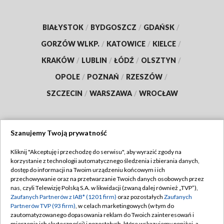
BIAŁYSTOK
/
BYDGOSZCZ
/
GDAŃSK
/
GORZÓW WLKP.
/
KATOWICE
/
KIELCE
/
KRAKÓW
/
LUBLIN
/
ŁÓDŹ
/
OLSZTYN
/
OPOLE
/
POZNAŃ
/
RZESZÓW
/
SZCZECIN
/
WARSZAWA
/
WROCŁAW
Szanujemy Twoją prywatność
Dołącz do nas:
Kliknij "Akceptuję i przechodzę do serwisu", aby wyrazić zgody na
korzystanie z technologii automatycznego śledzenia i zbierania danych,
TVP
dostęp do informacji na Twoim urządzeniu końcowym i ich
Abonament TVP
przechowywanie oraz na przetwarzanie Twoich danych osobowych przez
Regulamin TVP
nas, czyli Telewizję Polską S.A. w likwidacji (zwaną dalej również „TVP”),
Emisja w TVP
Polityka prywatności
Zaufanych Partnerów z IAB* (1201 firm)
oraz pozostałych
Zaufanych
Partnerów TVP (93 firm)
, w celach marketingowych (w tym do
Centrum informacji TVP
Moje zgody
zautomatyzowanego dopasowania reklam do Twoich zainteresowań i
mierzenia ich skuteczności) i pozostałych, które wskazujemy poniżej, a