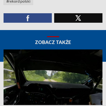
#rekord polski
ZOBACZ TAKŻE