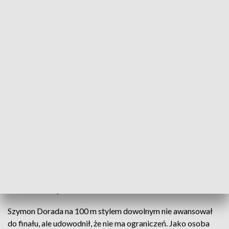
Szymon Dorada ustanowił 3 nowe rekordy Polski niesłyszących do 14 lat
Podczas Zimowych Mistrzostw Polski juniorów
młodszych w Olsztynie każdy z pływaków chciał
wywalczyć medal i być najlepszym. Jednak przed
startem zawodów czworo pływaków, niezależnie
od wyników, już było zwycięzcami, bo mimo braku
słuchu, pokazali, że to co nam może wydawać się
niemożliwe, jest do zrobienia.
Szymon Dorada na 100 m stylem dowolnym nie awansował
do finału, ale udowodnił, że nie ma ograniczeń. Jako osoba