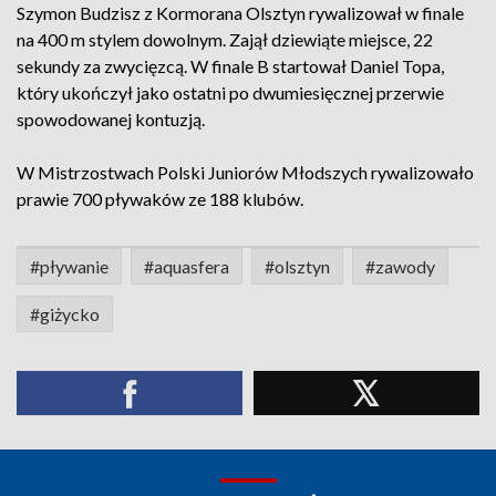
Szymon Budzisz z Kormorana Olsztyn rywalizował w finale
na 400 m stylem dowolnym. Zajął dziewiąte miejsce, 22
sekundy za zwycięzcą. W finale B startował Daniel Topa,
który ukończył jako ostatni po dwumiesięcznej przerwie
spowodowanej kontuzją.
W Mistrzostwach Polski Juniorów Młodszych rywalizowało
prawie 700 pływaków ze 188 klubów.
#pływanie
#aquasfera
#olsztyn
#zawody
#giżycko