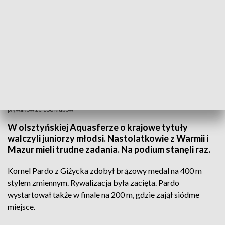
W Mistrzostwach Polski Juniorów Młodszych rywalizowało prawie 700
pływaków ze 188 klubów
W olsztyńskiej Aquasferze o krajowe tytuły
walczyli juniorzy młodsi. Nastolatkowie z Warmii i
Mazur mieli trudne zadania. Na podium stanęli raz.
Kornel Pardo z Giżycka zdobył brązowy medal na 400 m
stylem zmiennym. Rywalizacja była zacięta. Pardo
wystartował także w finale na 200 m, gdzie zajął siódme
miejsce.