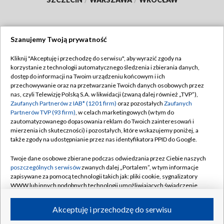
Szanujemy Twoją prywatność
Dołącz do nas:
Kliknij "Akceptuję i przechodzę do serwisu", aby wyrazić zgody na
korzystanie z technologii automatycznego śledzenia i zbierania danych,
TVP
dostęp do informacji na Twoim urządzeniu końcowym i ich
Abonament TVP
przechowywanie oraz na przetwarzanie Twoich danych osobowych przez
Regulamin TVP
nas, czyli Telewizję Polską S.A. w likwidacji (zwaną dalej również „TVP”),
Emisja w TVP
Polityka prywatności
Zaufanych Partnerów z IAB* (1201 firm)
oraz pozostałych
Zaufanych
Partnerów TVP (93 firm)
, w celach marketingowych (w tym do
Centrum informacji TVP
Moje zgody
zautomatyzowanego dopasowania reklam do Twoich zainteresowań i
mierzenia ich skuteczności) i pozostałych, które wskazujemy poniżej, a
Naziemna Telewizja Cyfrowa
Pomoc
także zgody na udostępnianie przez nas identyfikatora PPID do Google.
Sklep TVP
Biuro reklamy
Twoje dane osobowe zbierane podczas odwiedzania przez Ciebie naszych
Rada Programowa
Kontakt
poszczególnych serwisów
zwanych dalej „Portalem”, w tym informacje
zapisywane za pomocą technologii takich jak: pliki cookie, sygnalizatory
System NOS
WWW lub innych podobnych technologii umożliwiających świadczenie
dopasowanych i bezpiecznych usług, personalizację treści oraz reklam,
Informacje o nadawcy
Kanały
udostępnianie funkcji mediów społecznościowych oraz analizowanie
Akceptuję i przechodzę do serwisu
ruchu w Internecie.
Program dla prasy