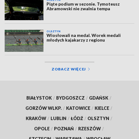
Piąte podium w sezonie. Tymoteusz
Abramowski nie zwalnia tempa
OLSZTYN
Wiosłowali na medal. Worek medali
młodych kajakarzy z regionu
ZOBACZ WIĘCEJ
BIAŁYSTOK
/
BYDGOSZCZ
/
GDAŃSK
/
GORZÓW WLKP.
/
KATOWICE
/
KIELCE
/
KRAKÓW
/
LUBLIN
/
ŁÓDŹ
/
OLSZTYN
/
OPOLE
/
POZNAŃ
/
RZESZÓW
/
SZCZECIN
/
WARSZAWA
/
WROCŁAW