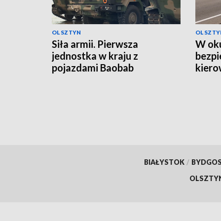
OLSZTYN
OLSZTY
Siła armii. Pierwsza
W oku
jednostka w kraju z
bezpi
pojazdami Baobab
kiero
BIAŁYSTOK
/
BYDGO
OLSZTY