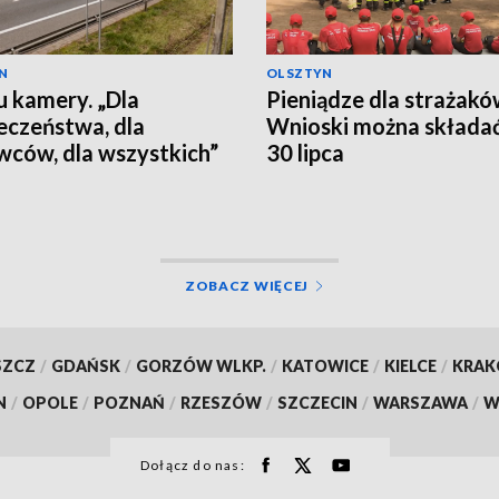
N
OLSZTYN
 kamery. „Dla
Pieniądze dla strażakó
eczeństwa, dla
Wnioski można składa
wców, dla wszystkich”
30 lipca
ZOBACZ WIĘCEJ
SZCZ
/
GDAŃSK
/
GORZÓW WLKP.
/
KATOWICE
/
KIELCE
/
KRA
N
/
OPOLE
/
POZNAŃ
/
RZESZÓW
/
SZCZECIN
/
WARSZAWA
/
W
Dołącz do nas: