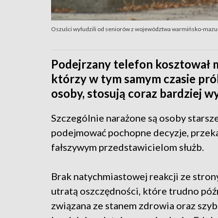
Oszuści wyłudzili od seniorów z województwa warmińsko-mazur
Podejrzany telefon kosztował mi
którzy w tym samym czasie pró
osoby, stosują coraz bardziej 
Szczególnie narażone są osoby starsze
podejmować pochopne decyzje, przek
fałszywym przedstawicielom służb.
Brak natychmiastowej reakcji ze strony
utratą oszczędności, które trudno póź
związana ze stanem zdrowia oraz szyb