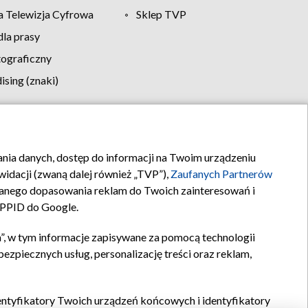
 Telewizja Cyfrowa
Sklep TVP
la prasy
tograficzny
sing (znaki)
klamy
Kontakt
rania danych, dostęp do informacji na Twoim urządzeniu
idacji (zwaną dalej również „TVP”),
Zaufanych Partnerów
anego dopasowania reklam do Twoich zainteresowań i
a PPID do Google.
”, w tym informacje zapisywane za pomocą technologii
zpiecznych usług, personalizację treści oraz reklam,
identyfikatory Twoich urządzeń końcowych i identyfikatory