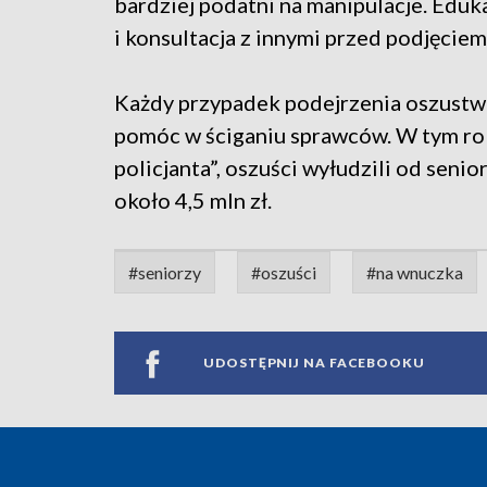
bardziej podatni na manipulacje. Edu
i konsultacja z innymi przed podjęciem
Każdy przypadek podejrzenia oszustwa n
pomóc w ściganiu sprawców. W tym rok
policjanta”, oszuści wyłudzili od se
około 4,5 mln zł.
#seniorzy
#oszuści
#na wnuczka
UDOSTĘPNIJ NA FACEBOOKU