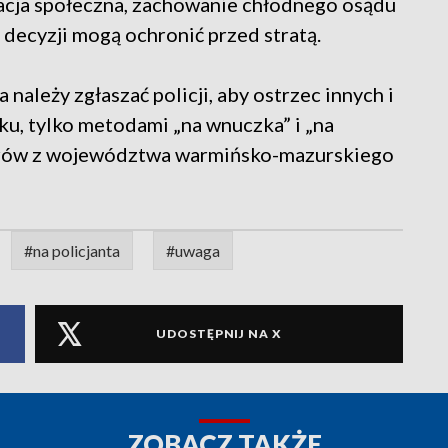
kacja społeczna, zachowanie chłodnego osądu
 decyzji mogą ochronić przed stratą.
ależy zgłaszać policji, aby ostrzec innych i
u, tylko metodami „na wnuczka” i „na
niorów z województwa warmińsko-mazurskiego
#na policjanta
#uwaga
UDOSTĘPNIJ NA X
ZOBACZ TAKŻE