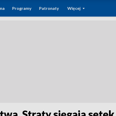
ma
Programy
Patronaty
Więcej
twa. Straty sięgają setek