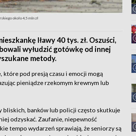
skiego około 4,5 mln zł
eszkankę Iławy 40 tys. zł. Oszuści,
bowali wyłudzić gotówkę od innej
wyszukane metody.
, które pod presją czasu i emocji mogą
azując pieniądze rzekomym krewnym lub
 bliskich, banków lub policji często skutkuje
niej odzyskać. Zaufanie, niepewność
kie tempo wydarzeń sprawiają, że seniorzy są