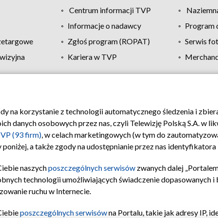
Centrum informacji TVP
Naziemna
Informacje o nadawcy
Program d
zetargowe
Zgłoś program (ROPAT)
Serwis fo
wizyjna
Kariera w TVP
Merchandi
Polityka prywatności
Moje zgody
Pomoc
Biuro re
ody na korzystanie z technologii automatycznego śledzenia i zbie
 danych osobowych przez nas, czyli Telewizję Polską S.A. w likw
VP (93 firm)
, w celach marketingowych (w tym do zautomatyzow
 poniżej, a także zgody na udostępnianie przez nas identyfikator
Ciebie naszych
poszczególnych serwisów
zwanych dalej „Portalem
obnych technologii umożliwiających świadczenie dopasowanych i be
zowanie ruchu w Internecie.
Ciebie
poszczególnych serwisów
na Portalu, takie jak adresy IP, 