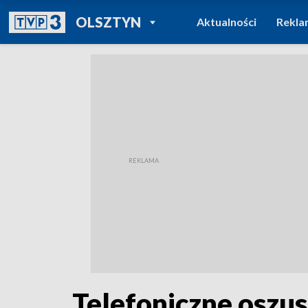
POWRÓT DO
OLSZTYN
Aktualności
Rekla
TVP REGIONY
Telefoniczne oszus