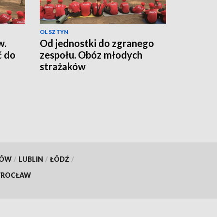
OLSZTYN
w.
Od jednostki do zgranego
ć do
zespołu. Obóz młodych
strażaków
KÓW
/
LUBLIN
/
ŁÓDŹ
/
ROCŁAW