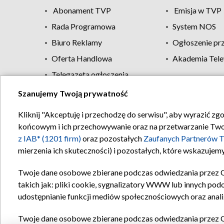
Abonament TVP
Emisja w TVP
Rada Programowa
System NOS
Biuro Reklamy
Ogłoszenie pr
Oferta Handlowa
Akademia Tele
Telegazeta ogłoszenia
Szanujemy Twoją prywatność
Regulamin TVP
Kliknij "Akceptuję i przechodzę do serwisu", aby wyrazić zg
końcowym i ich przechowywanie oraz na przetwarzanie Twoich
z IAB* (1201 firm)
oraz pozostałych
Zaufanych Partnerów T
mierzenia ich skuteczności) i pozostałych, które wskazujemy
Twoje dane osobowe zbierane podczas odwiedzania przez 
takich jak: pliki cookie, sygnalizatory WWW lub innych pod
udostępnianie funkcji mediów społecznościowych oraz anali
Twoje dane osobowe zbierane podczas odwiedzania przez 