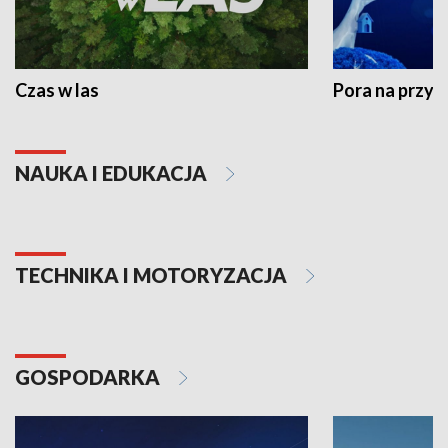
Czas w las
Pora na przyr
NAUKA I EDUKACJA
TECHNIKA I MOTORYZACJA
GOSPODARKA