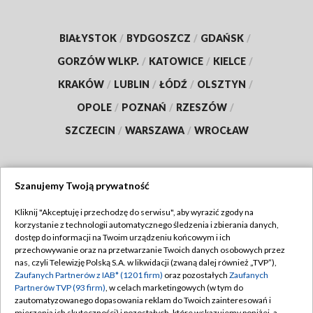
BIAŁYSTOK
/
BYDGOSZCZ
/
GDAŃSK
/
GORZÓW WLKP.
/
KATOWICE
/
KIELCE
/
KRAKÓW
/
LUBLIN
/
ŁÓDŹ
/
OLSZTYN
/
OPOLE
/
POZNAŃ
/
RZESZÓW
/
SZCZECIN
/
WARSZAWA
/
WROCŁAW
Szanujemy Twoją prywatność
Dołącz do nas:
Kliknij "Akceptuję i przechodzę do serwisu", aby wyrazić zgody na
korzystanie z technologii automatycznego śledzenia i zbierania danych,
TVP
dostęp do informacji na Twoim urządzeniu końcowym i ich
Abonament TVP
przechowywanie oraz na przetwarzanie Twoich danych osobowych przez
Regulamin TVP
nas, czyli Telewizję Polską S.A. w likwidacji (zwaną dalej również „TVP”),
Emisja w TVP
Zaufanych Partnerów z IAB* (1201 firm)
oraz pozostałych
Zaufanych
Polityka prywatności
Partnerów TVP (93 firm)
, w celach marketingowych (w tym do
Centrum informacji TVP
Moje zgody
zautomatyzowanego dopasowania reklam do Twoich zainteresowań i
mierzenia ich skuteczności) i pozostałych, które wskazujemy poniżej, a