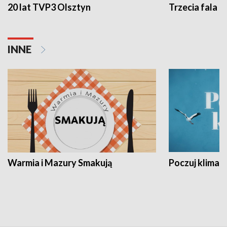
20 lat TVP3 Olsztyn
Trzecia fala -
INNE
Warmia i Mazury Smakują
Poczuj klimat