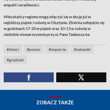
empatii i wrażliwości.
Mieszkańcy regionu mogą włączyć się w akcję już w
najbliższy piątek i sobotę w Olsztynie. Zbiórka odbędzie się
w godzinach 17-20 w piątek oraz 10-13 w sobotę w
siedzibie stowarzyszenia przy ul. Pana Tadeusza 6a.
#dzieci
#pomoc
#wsparcie
#zabawki
#grudzień
ZOBACZ TAKŻE