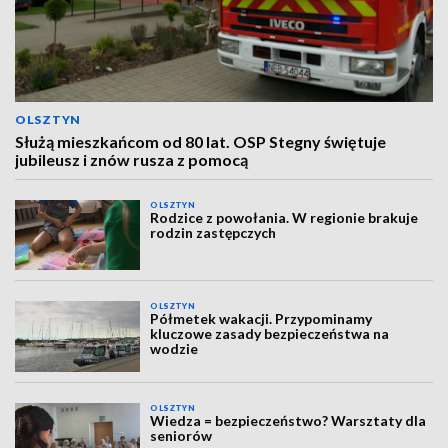
OLSZTYN
Służą mieszkańcom od 80 lat. OSP Stegny świętuje
jubileusz i znów rusza z pomocą
OLSZTYN
Rodzice z powołania. W regionie brakuje
rodzin zastępczych
OLSZTYN
Półmetek wakacji. Przypominamy
kluczowe zasady bezpieczeństwa na
wodzie
OLSZTYN
Wiedza = bezpieczeństwo? Warsztaty dla
seniorów