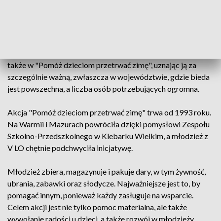
V Liceum Ogólnokształcące to szkoła pełna
zaangażowanych młodych ludzi, którzy po raz kolejny wzięli
udział w charytatywnej zbiórce. Uczniowie, którzy wcześniej
organizowali akcje na rzecz powodzian, zaangażowali się
także w "Pomóż dzieciom przetrwać zimę", uznając ją za
szczególnie ważną, zwłaszcza w województwie, gdzie bieda
jest powszechna, a liczba osób potrzebujących ogromna.
Akcja "Pomóż dzieciom przetrwać zimę" trwa od 1993 roku.
Na Warmii i Mazurach powróciła dzięki pomysłowi Zespołu
Szkolno-Przedszkolnego w Klebarku Wielkim, a młodzież z
V LO chętnie podchwyciła inicjatywę.
Młodzież zbiera, magazynuje i pakuje dary, w tym żywność,
ubrania, zabawki oraz słodycze. Najważniejsze jest to, by
pomagać innym, ponieważ każdy zasługuje na wsparcie.
Celem akcji jest nie tylko pomoc materialna, ale także
wywołanie radości u dzieci, a także rozwój w młodzieży