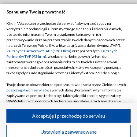
Szanujemy Twoją prywatność
Dołącz do nas:
Kliknij "Akceptuję i przechodzę do serwisu", aby wyrazić zgody na
korzystanie z technologii automatycznego śledzenia i zbierania danych,
TVP
dostęp do informacji na Twoim urządzeniu końcowym i ich
Abonament TVP
przechowywanie oraz na przetwarzanie Twoich danych osobowych przez
Regulamin TVP
nas, czyli Telewizję Polską S.A. w likwidacji (zwaną dalej również „TVP”),
Emisja w TVP
Polityka prywatności
Zaufanych Partnerów z IAB* (1201 firm)
oraz pozostałych
Zaufanych
Partnerów TVP (93 firm)
, w celach marketingowych (w tym do
Centrum informacji TVP
Moje zgody
zautomatyzowanego dopasowania reklam do Twoich zainteresowań i
mierzenia ich skuteczności) i pozostałych, które wskazujemy poniżej, a
Naziemna Telewizja Cyfrowa
Pomoc
także zgody na udostępnianie przez nas identyfikatora PPID do Google.
Sklep TVP
Biuro reklamy
Twoje dane osobowe zbierane podczas odwiedzania przez Ciebie naszych
Rada Programowa
Kontakt
poszczególnych serwisów
zwanych dalej „Portalem”, w tym informacje
zapisywane za pomocą technologii takich jak: pliki cookie, sygnalizatory
System NOS
WWW lub innych podobnych technologii umożliwiających świadczenie
dopasowanych i bezpiecznych usług, personalizację treści oraz reklam,
Informacje o nadawcy
Kanały
udostępnianie funkcji mediów społecznościowych oraz analizowanie
Akceptuję i przechodzę do serwisu
ruchu w Internecie.
Program dla prasy
©2026 Telewizja Polska S.A. w likwidacji
Biuro Reklamy
Twoje dane osobowe zbierane podczas odwiedzania przez Ciebie
Ustawienia zaawansowane
poszczególnych serwisów
na Portalu, takie jak adresy IP, identyfikatory