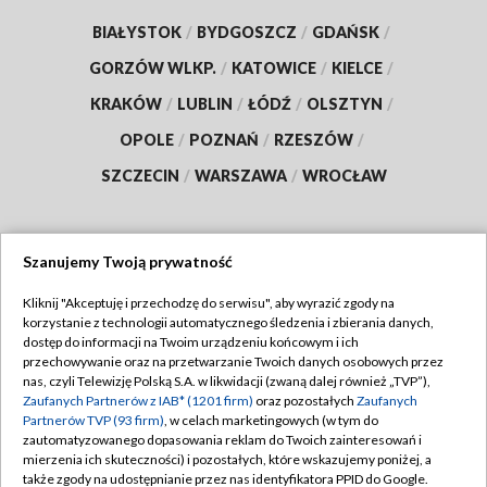
BIAŁYSTOK
/
BYDGOSZCZ
/
GDAŃSK
/
GORZÓW WLKP.
/
KATOWICE
/
KIELCE
/
KRAKÓW
/
LUBLIN
/
ŁÓDŹ
/
OLSZTYN
/
OPOLE
/
POZNAŃ
/
RZESZÓW
/
SZCZECIN
/
WARSZAWA
/
WROCŁAW
Szanujemy Twoją prywatność
Dołącz do nas:
Kliknij "Akceptuję i przechodzę do serwisu", aby wyrazić zgody na
korzystanie z technologii automatycznego śledzenia i zbierania danych,
TVP
dostęp do informacji na Twoim urządzeniu końcowym i ich
Abonament TVP
przechowywanie oraz na przetwarzanie Twoich danych osobowych przez
Regulamin TVP
nas, czyli Telewizję Polską S.A. w likwidacji (zwaną dalej również „TVP”),
Emisja w TVP
Zaufanych Partnerów z IAB* (1201 firm)
oraz pozostałych
Zaufanych
Polityka prywatności
Partnerów TVP (93 firm)
, w celach marketingowych (w tym do
Centrum informacji TVP
Moje zgody
zautomatyzowanego dopasowania reklam do Twoich zainteresowań i
mierzenia ich skuteczności) i pozostałych, które wskazujemy poniżej, a
Naziemna Telewizja Cyfrowa
Pomoc
także zgody na udostępnianie przez nas identyfikatora PPID do Google.