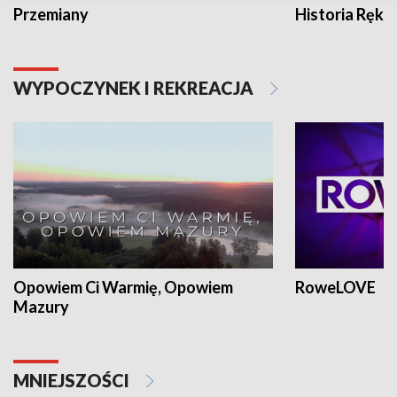
Przemiany
Historia Ręką
WYPOCZYNEK I REKREACJA
Opowiem Ci Warmię, Opowiem
RoweLOVE
Mazury
MNIEJSZOŚCI