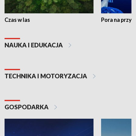
Czas w las
Pora na przyr
NAUKA I EDUKACJA
TECHNIKA I MOTORYZACJA
GOSPODARKA