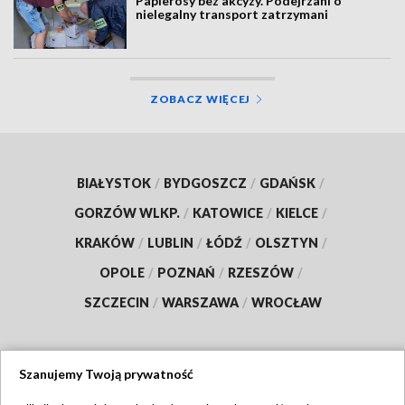
Papierosy bez akcyzy. Podejrzani o
nielegalny transport zatrzymani
ZOBACZ WIĘCEJ
BIAŁYSTOK
/
BYDGOSZCZ
/
GDAŃSK
/
GORZÓW WLKP.
/
KATOWICE
/
KIELCE
/
KRAKÓW
/
LUBLIN
/
ŁÓDŹ
/
OLSZTYN
/
OPOLE
/
POZNAŃ
/
RZESZÓW
/
SZCZECIN
/
WARSZAWA
/
WROCŁAW
Szanujemy Twoją prywatność
Dołącz do nas: