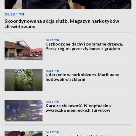
OLSZTYN
Skoordynowana akcja służb. Magazyn narkotyków
zlikwidowany
OLSZTYN
Uszkodzone dachy i połamane drzewa.
Przez region przeszły burze z gradem
OLSZTYN
Uderzenie w narkobiznes. Marihuanę
hodowali w szklarni
OLSZTYN
Kara za ciekawość. Nieopłacalna
wycieczka niemieckich turystów
OLSZTYN