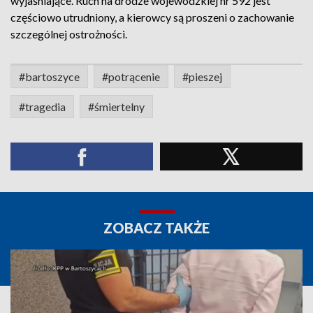
wyjaśniające. Ruch na drodze wojewódzkiej nr 592 jest
częściowo utrudniony, a kierowcy są proszeni o zachowanie
szczególnej ostrożności.
#bartoszyce
#potrącenie
#pieszej
#tragedia
#śmiertelny
ZOBACZ TAKŻE