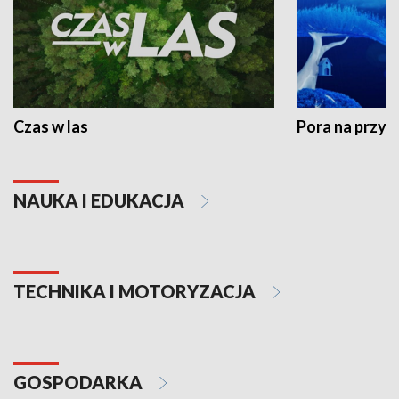
Czas w las
Pora na przyr
NAUKA I EDUKACJA
TECHNIKA I MOTORYZACJA
GOSPODARKA