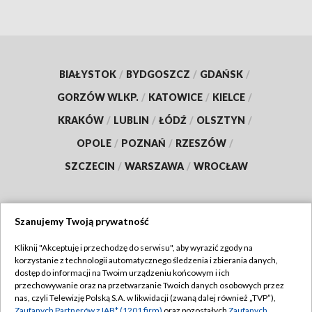
BIAŁYSTOK
/
BYDGOSZCZ
/
GDAŃSK
/
GORZÓW WLKP.
/
KATOWICE
/
KIELCE
/
KRAKÓW
/
LUBLIN
/
ŁÓDŹ
/
OLSZTYN
/
OPOLE
/
POZNAŃ
/
RZESZÓW
/
SZCZECIN
/
WARSZAWA
/
WROCŁAW
Szanujemy Twoją prywatność
Dołącz do nas:
Kliknij "Akceptuję i przechodzę do serwisu", aby wyrazić zgody na
korzystanie z technologii automatycznego śledzenia i zbierania danych,
TVP
dostęp do informacji na Twoim urządzeniu końcowym i ich
Abonament TVP
przechowywanie oraz na przetwarzanie Twoich danych osobowych przez
Regulamin TVP
nas, czyli Telewizję Polską S.A. w likwidacji (zwaną dalej również „TVP”),
Emisja w TVP
Zaufanych Partnerów z IAB* (1201 firm)
oraz pozostałych
Zaufanych
Polityka prywatności