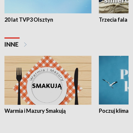
20 lat TVP3 Olsztyn
Trzecia fala -
INNE
Warmia i Mazury Smakują
Poczuj klimat