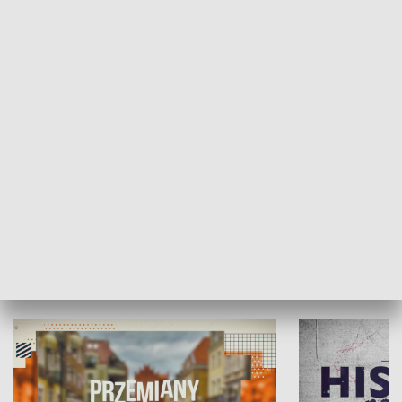
SPOŁECZEŃSTWO
Moje miejsce
Winda region
HISTORIA