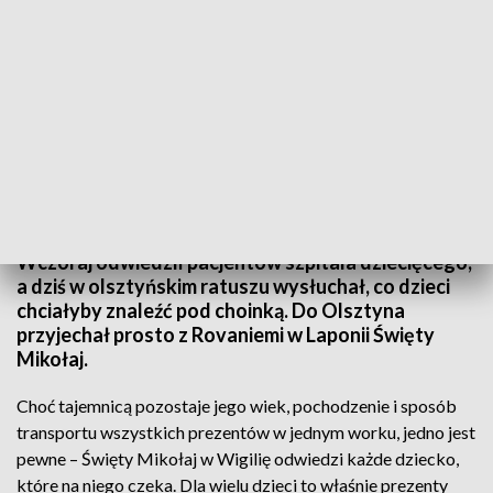
Święty Mikołaj w Wigilię odwiedzi każde dziecko, które na niego czeka
Wczoraj odwiedził pacjentów szpitala dziecięcego,
a dziś w olsztyńskim ratuszu wysłuchał, co dzieci
chciałyby znaleźć pod choinką. Do Olsztyna
przyjechał prosto z Rovaniemi w Laponii Święty
Mikołaj.
Choć tajemnicą pozostaje jego wiek, pochodzenie i sposób
transportu wszystkich prezentów w jednym worku, jedno jest
pewne – Święty Mikołaj w Wigilię odwiedzi każde dziecko,
które na niego czeka. Dla wielu dzieci to właśnie prezenty