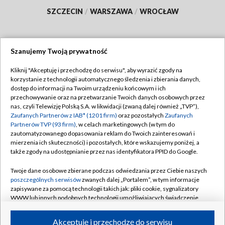
SZCZECIN
/
WARSZAWA
/
WROCŁAW
Szanujemy Twoją prywatność
Dołącz do nas:
Kliknij "Akceptuję i przechodzę do serwisu", aby wyrazić zgody na
korzystanie z technologii automatycznego śledzenia i zbierania danych,
TVP
dostęp do informacji na Twoim urządzeniu końcowym i ich
Abonament TVP
przechowywanie oraz na przetwarzanie Twoich danych osobowych przez
Regulamin TVP
nas, czyli Telewizję Polską S.A. w likwidacji (zwaną dalej również „TVP”),
Emisja w TVP
Polityka prywatności
Zaufanych Partnerów z IAB* (1201 firm)
oraz pozostałych
Zaufanych
Partnerów TVP (93 firm)
, w celach marketingowych (w tym do
Centrum informacji TVP
Moje zgody
zautomatyzowanego dopasowania reklam do Twoich zainteresowań i
mierzenia ich skuteczności) i pozostałych, które wskazujemy poniżej, a
Naziemna Telewizja Cyfrowa
Pomoc
także zgody na udostępnianie przez nas identyfikatora PPID do Google.
Sklep TVP
Biuro reklamy
Twoje dane osobowe zbierane podczas odwiedzania przez Ciebie naszych
Rada Programowa
Kontakt
poszczególnych serwisów
zwanych dalej „Portalem”, w tym informacje
zapisywane za pomocą technologii takich jak: pliki cookie, sygnalizatory
System NOS
WWW lub innych podobnych technologii umożliwiających świadczenie
dopasowanych i bezpiecznych usług, personalizację treści oraz reklam,
Informacje o nadawcy
Kanały
udostępnianie funkcji mediów społecznościowych oraz analizowanie
Akceptuję i przechodzę do serwisu
ruchu w Internecie.