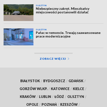
OLSZTYN
Niebezpieczny zakręt. Mieszkańcy
miejscowości postanowili działać
OLSZTYN
Pałac w remoncie. Trwają zaawansowane
prace modernizacyjne
ZOBACZ WIĘCEJ
BIAŁYSTOK
/
BYDGOSZCZ
/
GDAŃSK
/
GORZÓW WLKP.
/
KATOWICE
/
KIELCE
/
KRAKÓW
/
LUBLIN
/
ŁÓDŹ
/
OLSZTYN
/
OPOLE
/
POZNAŃ
/
RZESZÓW
/