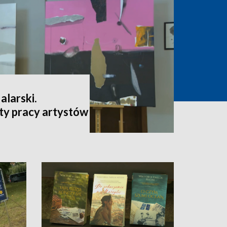
larski.
y pracy artystów