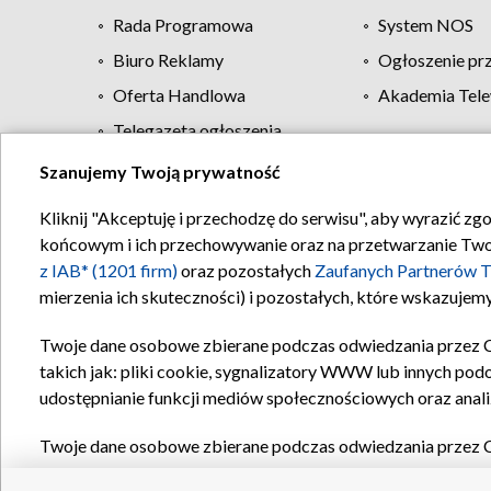
Rada Programowa
System NOS
Biuro Reklamy
Ogłoszenie pr
Oferta Handlowa
Akademia Tele
Telegazeta ogłoszenia
Szanujemy Twoją prywatność
Regulamin TVP
Kliknij "Akceptuję i przechodzę do serwisu", aby wyrazić zg
końcowym i ich przechowywanie oraz na przetwarzanie Twoich
z IAB* (1201 firm)
oraz pozostałych
Zaufanych Partnerów T
mierzenia ich skuteczności) i pozostałych, które wskazujemy
Twoje dane osobowe zbierane podczas odwiedzania przez 
takich jak: pliki cookie, sygnalizatory WWW lub innych pod
udostępnianie funkcji mediów społecznościowych oraz anali
Twoje dane osobowe zbierane podczas odwiedzania przez 
plików cookie, informacje o Twoich wyszukiwaniach w serwi