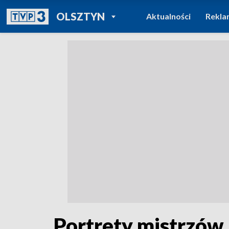
POWRÓT DO
OLSZTYN
Aktualności
Rekla
TVP REGIONY
Portrety mistrzów.