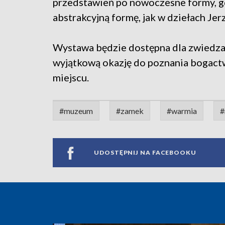
przedstawień po nowoczesne formy, gd
abstrakcyjną formę, jak w dziełach Je
Wystawa będzie dostępna dla zwiedzają
wyjątkową okazję do poznania bogactw
miejscu.
#muzeum
#zamek
#warmia
#
UDOSTĘPNIJ NA FACEBOOKU