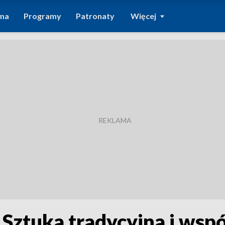
ma
Programy
Patronaty
Więcej
 Sztuka tradycyjna i wsp