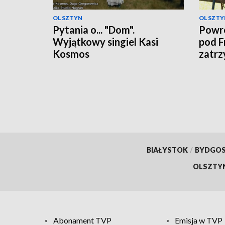
OLSZTYN
OLSZTY
Pytania o... "Dom".
Powró
Wyjątkowy singiel Kasi
pod F
Kosmos
zatrz
BIAŁYSTOK
/
BYDGO
OLSZTY
Abonament TVP
Emisja w TVP