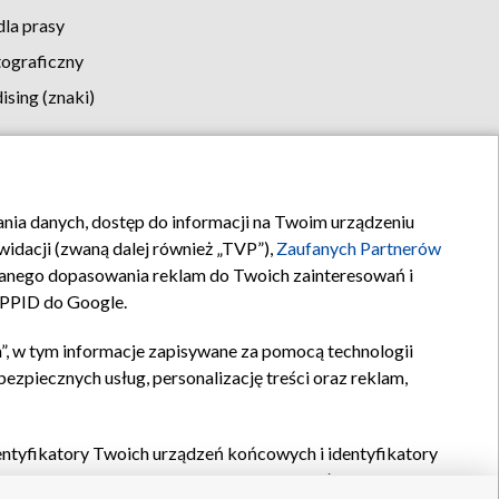
la prasy
tograficzny
sing (znaki)
klamy
Kontakt
rania danych, dostęp do informacji na Twoim urządzeniu
idacji (zwaną dalej również „TVP”),
Zaufanych Partnerów
anego dopasowania reklam do Twoich zainteresowań i
a PPID do Google.
”, w tym informacje zapisywane za pomocą technologii
zpiecznych usług, personalizację treści oraz reklam,
identyfikatory Twoich urządzeń końcowych i identyfikatory
P,
Zaufanych Partnerów z IAB
oraz pozostałych
Zaufanych