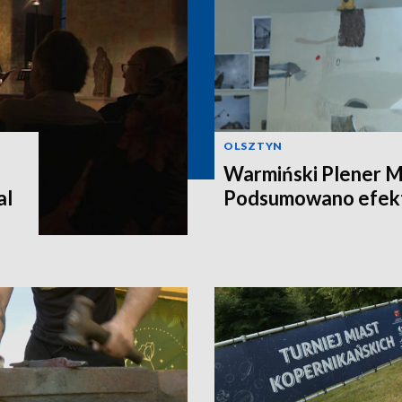
OLSZTYN
Warmiński Plener Ma
al
Podsumowano efekt