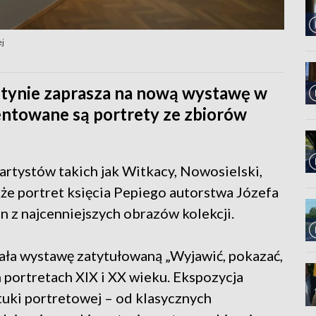
ej
tynie zaprasza na nową wystawę w
entowane są portrety ze zbiorów
artystów takich jak Witkacy, Nowosielski,
że portret księcia Pepiego autorstwa Józefa
n z najcenniejszych obrazów kolekcji.
ała wystawę zatytułowaną „Wyjawić, pokazać,
h portretach XIX i XX wieku. Ekspozycja
tuki portretowej – od klasycznych