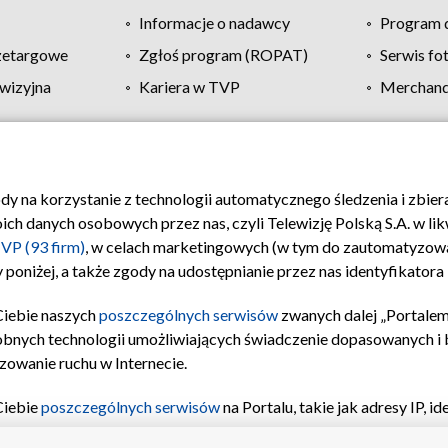
Informacje o nadawcy
Program d
zetargowe
Zgłoś program (ROPAT)
Serwis fo
wizyjna
Kariera w TVP
Merchandi
Polityka prywatności
Moje zgody
Pomoc
Biuro re
ody na korzystanie z technologii automatycznego śledzenia i zbie
 danych osobowych przez nas, czyli Telewizję Polską S.A. w likw
VP (93 firm)
, w celach marketingowych (w tym do zautomatyzow
 poniżej, a także zgody na udostępnianie przez nas identyfikator
Ciebie naszych
poszczególnych serwisów
zwanych dalej „Portalem
obnych technologii umożliwiających świadczenie dopasowanych i be
zowanie ruchu w Internecie.
Ciebie
poszczególnych serwisów
na Portalu, takie jak adresy IP, 
sach Portalu czy historia odwiedzin będą przetwarzane przez TV