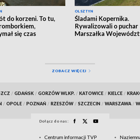
N
OLSZTYN
t do korzeni. To tu,
Śladami Kopernika.
romborkiem,
Rywalizowali o puchar
ymał się czas
Marszałka Wojewódz
Warmińsko-Mazurskie
ZOBACZ WIĘCEJ
SZCZ
/
GDAŃSK
/
GORZÓW WLKP.
/
KATOWICE
/
KIELCE
/
KRA
N
/
OPOLE
/
POZNAŃ
/
RZESZÓW
/
SZCZECIN
/
WARSZAWA
/
W
Dołącz do nas:
Centrum informacji TVP
Naziemna