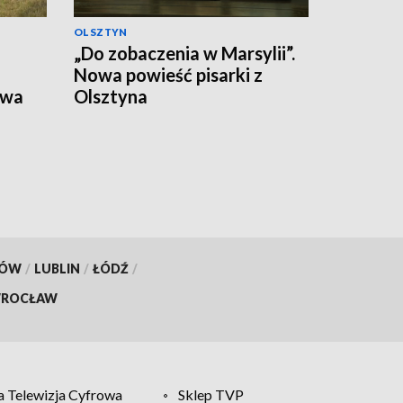
OLSZTYN
„Do zobaczenia w Marsylii”.
Nowa powieść pisarki z
twa
Olsztyna
go
KÓW
/
LUBLIN
/
ŁÓDŹ
/
ROCŁAW
 Telewizja Cyfrowa
Sklep TVP