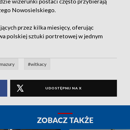
zie wizerunki postaci często przybierają
rzego Nowosielskiego.
cych przez kilka miesięcy, oferując
a polskiej sztuki portretowej w jednym
mazury
#witkacy
UDOSTĘPNIJ NA X
ZOBACZ TAKŻE