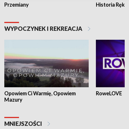
Przemiany
Historia Ręką
WYPOCZYNEK I REKREACJA
Opowiem Ci Warmię, Opowiem
RoweLOVE
Mazury
MNIEJSZOŚCI