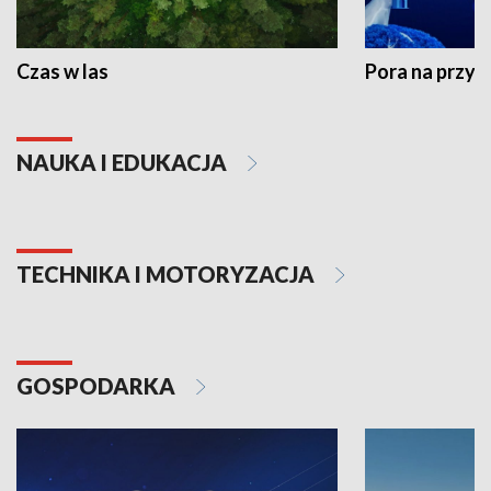
Czas w las
Pora na przyr
NAUKA I EDUKACJA
TECHNIKA I MOTORYZACJA
GOSPODARKA