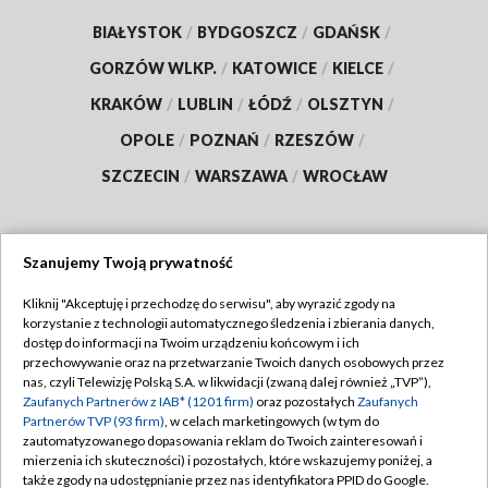
BIAŁYSTOK
/
BYDGOSZCZ
/
GDAŃSK
/
GORZÓW WLKP.
/
KATOWICE
/
KIELCE
/
KRAKÓW
/
LUBLIN
/
ŁÓDŹ
/
OLSZTYN
/
OPOLE
/
POZNAŃ
/
RZESZÓW
/
SZCZECIN
/
WARSZAWA
/
WROCŁAW
Szanujemy Twoją prywatność
Dołącz do nas:
Kliknij "Akceptuję i przechodzę do serwisu", aby wyrazić zgody na
korzystanie z technologii automatycznego śledzenia i zbierania danych,
TVP
dostęp do informacji na Twoim urządzeniu końcowym i ich
Abonament TVP
przechowywanie oraz na przetwarzanie Twoich danych osobowych przez
Regulamin TVP
nas, czyli Telewizję Polską S.A. w likwidacji (zwaną dalej również „TVP”),
Emisja w TVP
Zaufanych Partnerów z IAB* (1201 firm)
oraz pozostałych
Zaufanych
Polityka prywatności
Partnerów TVP (93 firm)
, w celach marketingowych (w tym do
Centrum informacji TVP
Moje zgody
zautomatyzowanego dopasowania reklam do Twoich zainteresowań i
mierzenia ich skuteczności) i pozostałych, które wskazujemy poniżej, a
Naziemna Telewizja Cyfrowa
Pomoc
także zgody na udostępnianie przez nas identyfikatora PPID do Google.