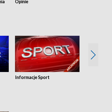
nia
Opinie
Opinie Elblą
Informacje Sport
Flesz sport