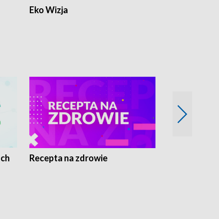
Eko Wizja
ach
Recepta na zdrowie
Wybieram z