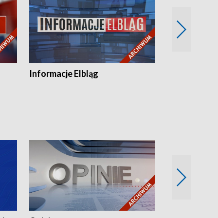
Informacje Elbląg
Wstaje nowy