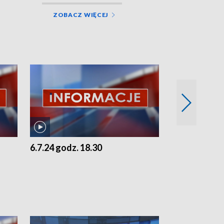
ZOBACZ WIĘCEJ
6.7.24 godz. 18.30
5.7.24 godz. 