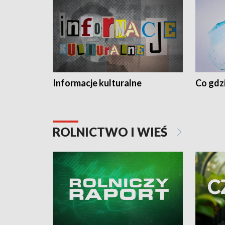
Informacje kulturalne
Co gdzi
ROLNICTWO I WIEŚ