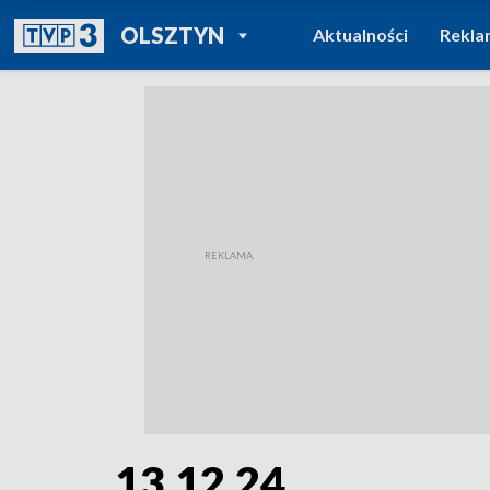
POWRÓT DO
OLSZTYN
Aktualności
Rekla
TVP REGIONY
13.12.24