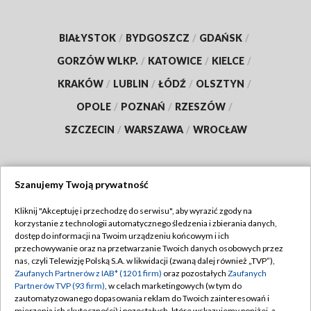
BIAŁYSTOK
/
BYDGOSZCZ
/
GDAŃSK
/
GORZÓW WLKP.
/
KATOWICE
/
KIELCE
/
KRAKÓW
/
LUBLIN
/
ŁÓDŹ
/
OLSZTYN
/
OPOLE
/
POZNAŃ
/
RZESZÓW
/
SZCZECIN
/
WARSZAWA
/
WROCŁAW
Szanujemy Twoją prywatność
Dołącz do nas:
Kliknij "Akceptuję i przechodzę do serwisu", aby wyrazić zgody na
korzystanie z technologii automatycznego śledzenia i zbierania danych,
TVP
dostęp do informacji na Twoim urządzeniu końcowym i ich
Abonament TVP
przechowywanie oraz na przetwarzanie Twoich danych osobowych przez
Regulamin TVP
nas, czyli Telewizję Polską S.A. w likwidacji (zwaną dalej również „TVP”),
Emisja w TVP
Zaufanych Partnerów z IAB* (1201 firm)
oraz pozostałych
Zaufanych
Polityka prywatności
Partnerów TVP (93 firm)
, w celach marketingowych (w tym do
Centrum informacji TVP
Moje zgody
zautomatyzowanego dopasowania reklam do Twoich zainteresowań i
mierzenia ich skuteczności) i pozostałych, które wskazujemy poniżej, a