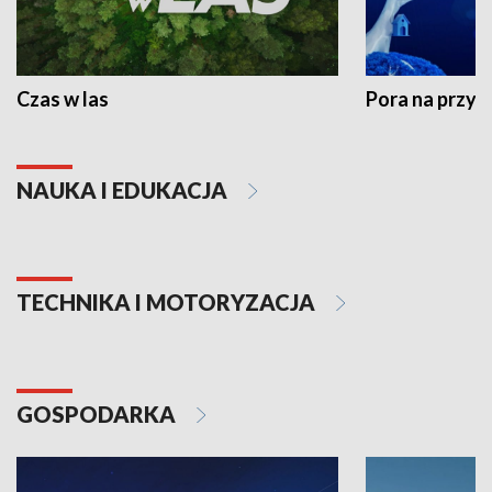
Czas w las
Pora na przyr
NAUKA I EDUKACJA
TECHNIKA I MOTORYZACJA
GOSPODARKA