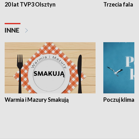
20 lat TVP3 Olsztyn
Trzecia fala -
INNE
Warmia i Mazury Smakują
Poczuj klimat