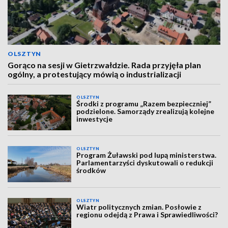
OLSZTYN
Gorąco na sesji w Gietrzwałdzie. Rada przyjęła plan
ogólny, a protestujący mówią o industrializacji
OLSZTYN
Środki z programu „Razem bezpieczniej”
podzielone. Samorządy zrealizują kolejne
inwestycje
OLSZTYN
Program Żuławski pod lupą ministerstwa.
Parlamentarzyści dyskutowali o redukcji
środków
OLSZTYN
Wiatr politycznych zmian. Posłowie z
regionu odejdą z Prawa i Sprawiedliwości?