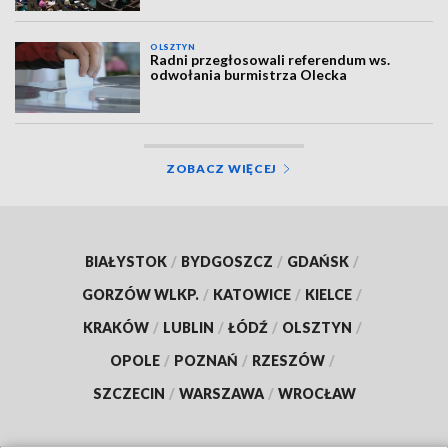
OLSZTYN
Radni przegłosowali referendum ws.
odwołania burmistrza Olecka
ZOBACZ WIĘCEJ
BIAŁYSTOK
/
BYDGOSZCZ
/
GDAŃSK
/
GORZÓW WLKP.
/
KATOWICE
/
KIELCE
/
KRAKÓW
/
LUBLIN
/
ŁÓDŹ
/
OLSZTYN
/
OPOLE
/
POZNAŃ
/
RZESZÓW
/
SZCZECIN
/
WARSZAWA
/
WROCŁAW