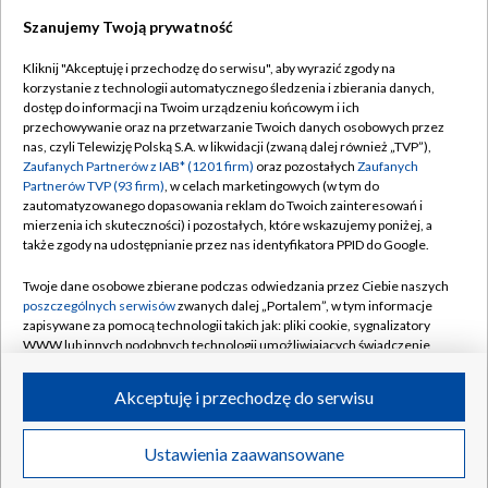
Szanujemy Twoją prywatność
Dołącz do nas:
Kliknij "Akceptuję i przechodzę do serwisu", aby wyrazić zgody na
korzystanie z technologii automatycznego śledzenia i zbierania danych,
TVP
dostęp do informacji na Twoim urządzeniu końcowym i ich
Abonament TVP
przechowywanie oraz na przetwarzanie Twoich danych osobowych przez
Regulamin TVP
nas, czyli Telewizję Polską S.A. w likwidacji (zwaną dalej również „TVP”),
Emisja w TVP
Polityka prywatności
Zaufanych Partnerów z IAB* (1201 firm)
oraz pozostałych
Zaufanych
Partnerów TVP (93 firm)
, w celach marketingowych (w tym do
Centrum informacji TVP
Moje zgody
zautomatyzowanego dopasowania reklam do Twoich zainteresowań i
mierzenia ich skuteczności) i pozostałych, które wskazujemy poniżej, a
Naziemna Telewizja Cyfrowa
Pomoc
także zgody na udostępnianie przez nas identyfikatora PPID do Google.
Sklep TVP
Biuro reklamy
Twoje dane osobowe zbierane podczas odwiedzania przez Ciebie naszych
Rada Programowa
Kontakt
poszczególnych serwisów
zwanych dalej „Portalem”, w tym informacje
zapisywane za pomocą technologii takich jak: pliki cookie, sygnalizatory
System NOS
WWW lub innych podobnych technologii umożliwiających świadczenie
dopasowanych i bezpiecznych usług, personalizację treści oraz reklam,
Informacje o nadawcy
Kanały
udostępnianie funkcji mediów społecznościowych oraz analizowanie
Akceptuję i przechodzę do serwisu
ruchu w Internecie.
Program dla prasy
©2026 Telewizja Polska S.A. w likwidacji
Biuro Reklamy
Twoje dane osobowe zbierane podczas odwiedzania przez Ciebie
Ustawienia zaawansowane
poszczególnych serwisów
na Portalu, takie jak adresy IP, identyfikatory
Ogłoszenie przetargowe
Twoich urządzeń końcowych i identyfikatory plików cookie, informacje o