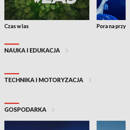
Czas w las
Pora na przyr
NAUKA I EDUKACJA
TECHNIKA I MOTORYZACJA
GOSPODARKA