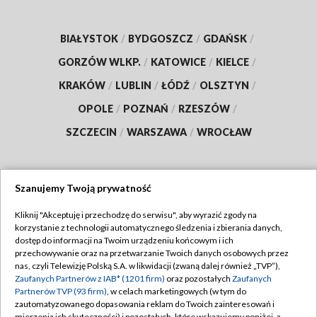
BIAŁYSTOK
/
BYDGOSZCZ
/
GDAŃSK
/
GORZÓW WLKP.
/
KATOWICE
/
KIELCE
/
KRAKÓW
/
LUBLIN
/
ŁÓDŹ
/
OLSZTYN
/
OPOLE
/
POZNAŃ
/
RZESZÓW
/
SZCZECIN
/
WARSZAWA
/
WROCŁAW
Szanujemy Twoją prywatność
Dołącz do nas:
Kliknij "Akceptuję i przechodzę do serwisu", aby wyrazić zgody na
korzystanie z technologii automatycznego śledzenia i zbierania danych,
TVP
dostęp do informacji na Twoim urządzeniu końcowym i ich
Abonament TVP
przechowywanie oraz na przetwarzanie Twoich danych osobowych przez
Regulamin TVP
nas, czyli Telewizję Polską S.A. w likwidacji (zwaną dalej również „TVP”),
Emisja w TVP
Zaufanych Partnerów z IAB* (1201 firm)
oraz pozostałych
Zaufanych
Polityka prywatności
Partnerów TVP (93 firm)
, w celach marketingowych (w tym do
Centrum informacji TVP
Moje zgody
zautomatyzowanego dopasowania reklam do Twoich zainteresowań i
mierzenia ich skuteczności) i pozostałych, które wskazujemy poniżej, a