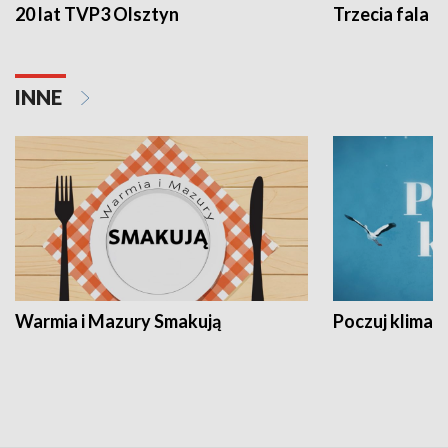
20 lat TVP3 Olsztyn
Trzecia fala -
INNE
Warmia i Mazury Smakują
Poczuj klimat