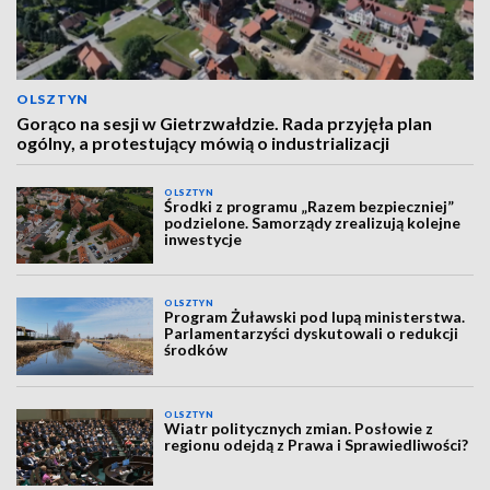
OLSZTYN
Gorąco na sesji w Gietrzwałdzie. Rada przyjęła plan
ogólny, a protestujący mówią o industrializacji
OLSZTYN
Środki z programu „Razem bezpieczniej”
podzielone. Samorządy zrealizują kolejne
inwestycje
OLSZTYN
Program Żuławski pod lupą ministerstwa.
Parlamentarzyści dyskutowali o redukcji
środków
OLSZTYN
Wiatr politycznych zmian. Posłowie z
regionu odejdą z Prawa i Sprawiedliwości?