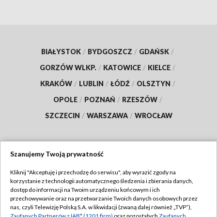
BIAŁYSTOK
/
BYDGOSZCZ
/
GDAŃSK
/
GORZÓW WLKP.
/
KATOWICE
/
KIELCE
/
KRAKÓW
/
LUBLIN
/
ŁÓDŹ
/
OLSZTYN
/
OPOLE
/
POZNAŃ
/
RZESZÓW
/
SZCZECIN
/
WARSZAWA
/
WROCŁAW
Szanujemy Twoją prywatność
Dołącz do nas:
Kliknij "Akceptuję i przechodzę do serwisu", aby wyrazić zgody na
korzystanie z technologii automatycznego śledzenia i zbierania danych,
TVP
dostęp do informacji na Twoim urządzeniu końcowym i ich
Abonament TVP
przechowywanie oraz na przetwarzanie Twoich danych osobowych przez
Regulamin TVP
nas, czyli Telewizję Polską S.A. w likwidacji (zwaną dalej również „TVP”),
Emisja w TVP
Zaufanych Partnerów z IAB* (1201 firm)
oraz pozostałych
Zaufanych
Polityka prywatności