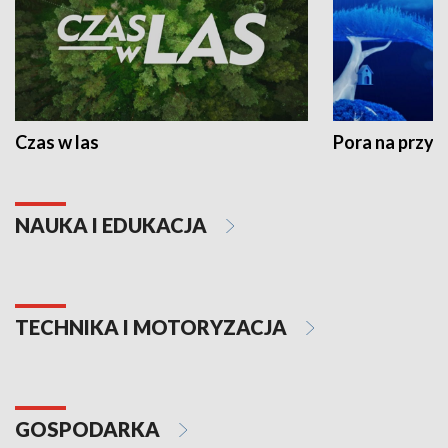
Czas w las
Pora na przyr
NAUKA I EDUKACJA
TECHNIKA I MOTORYZACJA
GOSPODARKA