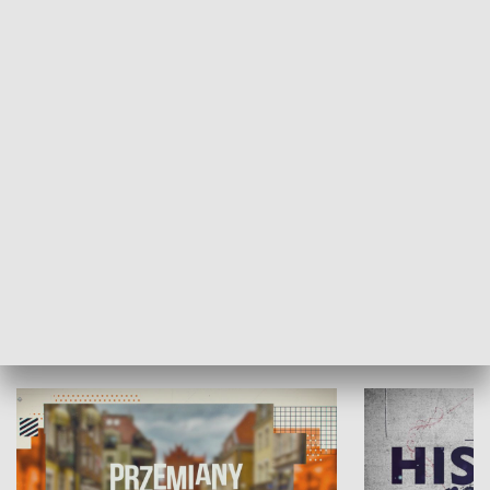
SPOŁECZEŃSTWO
Moje miejsce
Winda region
HISTORIA