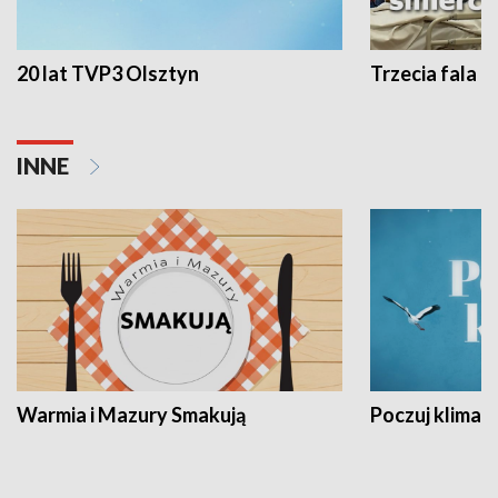
20 lat TVP3 Olsztyn
Trzecia fala -
INNE
Warmia i Mazury Smakują
Poczuj klimat