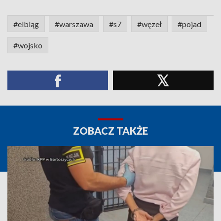
#elbląg
#warszawa
#s7
#węzeł
#pojad
#wojsko
ZOBACZ TAKŻE