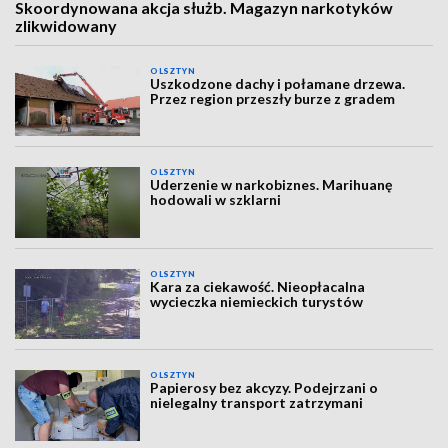
Skoordynowana akcja służb. Magazyn narkotyków
zlikwidowany
OLSZTYN
Uszkodzone dachy i połamane drzewa.
Przez region przeszły burze z gradem
OLSZTYN
Uderzenie w narkobiznes. Marihuanę
hodowali w szklarni
OLSZTYN
Kara za ciekawość. Nieopłacalna
wycieczka niemieckich turystów
OLSZTYN
Papierosy bez akcyzy. Podejrzani o
nielegalny transport zatrzymani