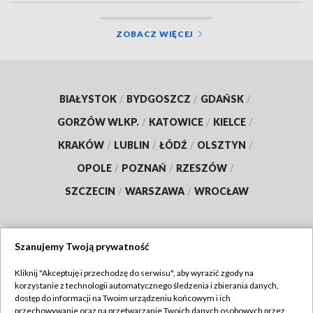
ZOBACZ WIĘCEJ
BIAŁYSTOK
/
BYDGOSZCZ
/
GDAŃSK
/
GORZÓW WLKP.
/
KATOWICE
/
KIELCE
/
KRAKÓW
/
LUBLIN
/
ŁÓDŹ
/
OLSZTYN
/
OPOLE
/
POZNAŃ
/
RZESZÓW
/
SZCZECIN
/
WARSZAWA
/
WROCŁAW
Szanujemy Twoją prywatność
Dołącz do nas:
Kliknij "Akceptuję i przechodzę do serwisu", aby wyrazić zgody na
korzystanie z technologii automatycznego śledzenia i zbierania danych,
TVP
dostęp do informacji na Twoim urządzeniu końcowym i ich
Abonament TVP
przechowywanie oraz na przetwarzanie Twoich danych osobowych przez