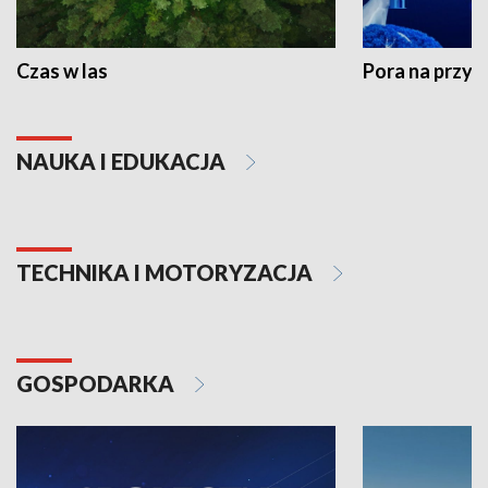
Czas w las
Pora na przyr
NAUKA I EDUKACJA
TECHNIKA I MOTORYZACJA
GOSPODARKA