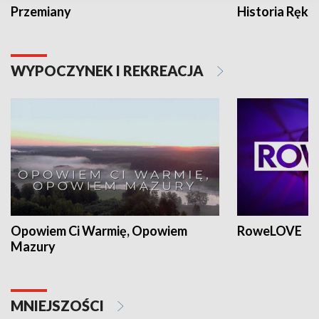
Przemiany
Historia Ręką
WYPOCZYNEK I REKREACJA
Opowiem Ci Warmię, Opowiem
RoweLOVE
Mazury
MNIEJSZOŚCI