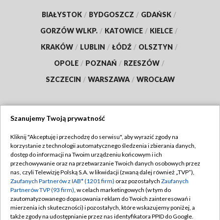
BIAŁYSTOK
/
BYDGOSZCZ
/
GDAŃSK
/
GORZÓW WLKP.
/
KATOWICE
/
KIELCE
/
KRAKÓW
/
LUBLIN
/
ŁÓDŹ
/
OLSZTYN
/
OPOLE
/
POZNAŃ
/
RZESZÓW
/
SZCZECIN
/
WARSZAWA
/
WROCŁAW
Szanujemy Twoją prywatność
Dołącz do nas:
Kliknij "Akceptuję i przechodzę do serwisu", aby wyrazić zgody na
korzystanie z technologii automatycznego śledzenia i zbierania danych,
TVP
dostęp do informacji na Twoim urządzeniu końcowym i ich
Abonament TVP
przechowywanie oraz na przetwarzanie Twoich danych osobowych przez
Regulamin TVP
nas, czyli Telewizję Polską S.A. w likwidacji (zwaną dalej również „TVP”),
Emisja w TVP
Zaufanych Partnerów z IAB* (1201 firm)
oraz pozostałych
Zaufanych
Polityka prywatności
Partnerów TVP (93 firm)
, w celach marketingowych (w tym do
Centrum informacji TVP
Moje zgody
zautomatyzowanego dopasowania reklam do Twoich zainteresowań i
mierzenia ich skuteczności) i pozostałych, które wskazujemy poniżej, a
Naziemna Telewizja Cyfrowa
Pomoc
także zgody na udostępnianie przez nas identyfikatora PPID do Google.