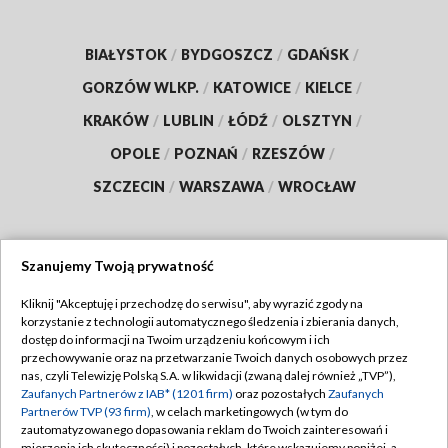
BIAŁYSTOK
/
BYDGOSZCZ
/
GDAŃSK
/
GORZÓW WLKP.
/
KATOWICE
/
KIELCE
/
KRAKÓW
/
LUBLIN
/
ŁÓDŹ
/
OLSZTYN
/
OPOLE
/
POZNAŃ
/
RZESZÓW
/
SZCZECIN
/
WARSZAWA
/
WROCŁAW
Szanujemy Twoją prywatność
Dołącz do nas:
Kliknij "Akceptuję i przechodzę do serwisu", aby wyrazić zgody na
korzystanie z technologii automatycznego śledzenia i zbierania danych,
TVP
dostęp do informacji na Twoim urządzeniu końcowym i ich
Abonament TVP
przechowywanie oraz na przetwarzanie Twoich danych osobowych przez
Regulamin TVP
nas, czyli Telewizję Polską S.A. w likwidacji (zwaną dalej również „TVP”),
Emisja w TVP
Zaufanych Partnerów z IAB* (1201 firm)
oraz pozostałych
Zaufanych
Polityka prywatności
Partnerów TVP (93 firm)
, w celach marketingowych (w tym do
Centrum informacji TVP
Moje zgody
zautomatyzowanego dopasowania reklam do Twoich zainteresowań i
mierzenia ich skuteczności) i pozostałych, które wskazujemy poniżej, a