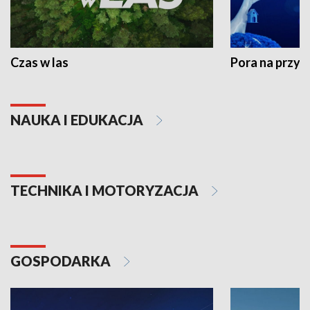
Czas w las
Pora na przyr
NAUKA I EDUKACJA
TECHNIKA I MOTORYZACJA
GOSPODARKA