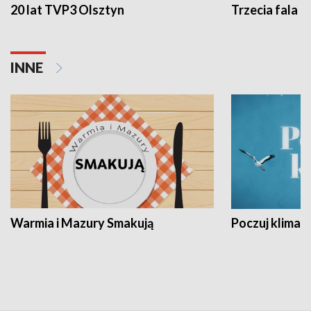
20 lat TVP3 Olsztyn
Trzecia fala -
INNE
Warmia i Mazury Smakują
Poczuj klimat