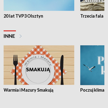
20 lat TVP3 Olsztyn
Trzecia fala -
INNE
Warmia i Mazury Smakują
Poczuj klimat