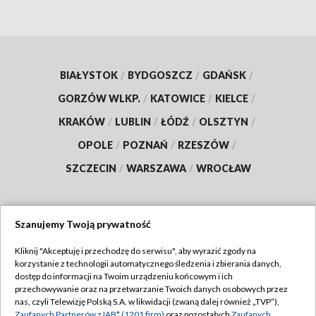
BIAŁYSTOK
/
BYDGOSZCZ
/
GDAŃSK
/
GORZÓW WLKP.
/
KATOWICE
/
KIELCE
/
KRAKÓW
/
LUBLIN
/
ŁÓDŹ
/
OLSZTYN
/
OPOLE
/
POZNAŃ
/
RZESZÓW
/
SZCZECIN
/
WARSZAWA
/
WROCŁAW
Szanujemy Twoją prywatność
Dołącz do nas:
Kliknij "Akceptuję i przechodzę do serwisu", aby wyrazić zgody na
korzystanie z technologii automatycznego śledzenia i zbierania danych,
TVP
dostęp do informacji na Twoim urządzeniu końcowym i ich
Abonament TVP
przechowywanie oraz na przetwarzanie Twoich danych osobowych przez
Regulamin TVP
nas, czyli Telewizję Polską S.A. w likwidacji (zwaną dalej również „TVP”),
Emisja w TVP
Zaufanych Partnerów z IAB* (1201 firm)
oraz pozostałych
Zaufanych
Polityka prywatności