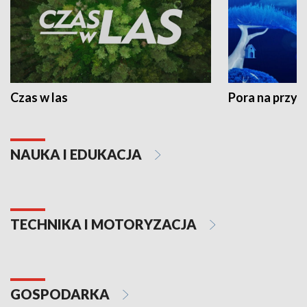
Czas w las
Pora na przyr
NAUKA I EDUKACJA
TECHNIKA I MOTORYZACJA
GOSPODARKA