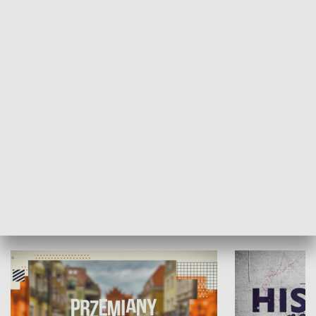
SPOŁECZEŃSTWO
Moje miejsce
Winda region
HISTORIA