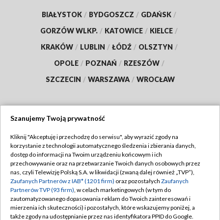
BIAŁYSTOK
/
BYDGOSZCZ
/
GDAŃSK
/
GORZÓW WLKP.
/
KATOWICE
/
KIELCE
/
KRAKÓW
/
LUBLIN
/
ŁÓDŹ
/
OLSZTYN
/
OPOLE
/
POZNAŃ
/
RZESZÓW
/
SZCZECIN
/
WARSZAWA
/
WROCŁAW
Szanujemy Twoją prywatność
Dołącz do nas:
Kliknij "Akceptuję i przechodzę do serwisu", aby wyrazić zgody na
korzystanie z technologii automatycznego śledzenia i zbierania danych,
TVP
dostęp do informacji na Twoim urządzeniu końcowym i ich
Abonament TVP
przechowywanie oraz na przetwarzanie Twoich danych osobowych przez
Regulamin TVP
nas, czyli Telewizję Polską S.A. w likwidacji (zwaną dalej również „TVP”),
Emisja w TVP
Zaufanych Partnerów z IAB* (1201 firm)
oraz pozostałych
Zaufanych
Polityka prywatności
Partnerów TVP (93 firm)
, w celach marketingowych (w tym do
Centrum informacji TVP
Moje zgody
zautomatyzowanego dopasowania reklam do Twoich zainteresowań i
mierzenia ich skuteczności) i pozostałych, które wskazujemy poniżej, a
Naziemna Telewizja Cyfrowa
Pomoc
także zgody na udostępnianie przez nas identyfikatora PPID do Google.