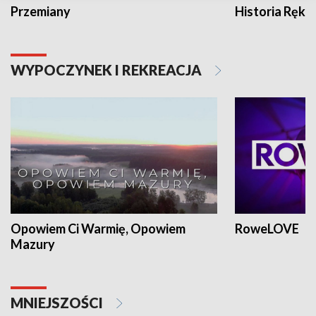
Przemiany
Historia Ręką
WYPOCZYNEK I REKREACJA
Opowiem Ci Warmię, Opowiem
RoweLOVE
Mazury
MNIEJSZOŚCI