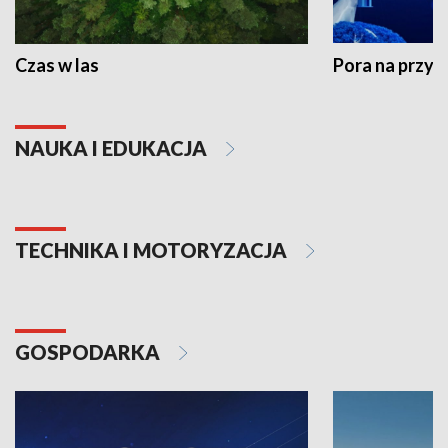
Czas w las
Pora na przyr
NAUKA I EDUKACJA
TECHNIKA I MOTORYZACJA
GOSPODARKA