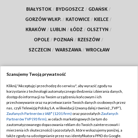
BIAŁYSTOK
/
BYDGOSZCZ
/
GDAŃSK
/
GORZÓW WLKP.
/
KATOWICE
/
KIELCE
/
KRAKÓW
/
LUBLIN
/
ŁÓDŹ
/
OLSZTYN
/
OPOLE
/
POZNAŃ
/
RZESZÓW
/
SZCZECIN
/
WARSZAWA
/
WROCŁAW
Szanujemy Twoją prywatność
Dołącz do nas:
Kliknij "Akceptuję i przechodzę do serwisu", aby wyrazić zgody na
korzystanie z technologii automatycznego śledzenia i zbierania danych,
TVP
dostęp do informacji na Twoim urządzeniu końcowym i ich
Abonament TVP
przechowywanie oraz na przetwarzanie Twoich danych osobowych przez
Regulamin TVP
nas, czyli Telewizję Polską S.A. w likwidacji (zwaną dalej również „TVP”),
Emisja w TVP
Zaufanych Partnerów z IAB* (1201 firm)
oraz pozostałych
Zaufanych
Polityka prywatności
Partnerów TVP (93 firm)
, w celach marketingowych (w tym do
Centrum informacji TVP
Moje zgody
zautomatyzowanego dopasowania reklam do Twoich zainteresowań i
mierzenia ich skuteczności) i pozostałych, które wskazujemy poniżej, a
Naziemna Telewizja Cyfrowa
Pomoc
także zgody na udostępnianie przez nas identyfikatora PPID do Google.