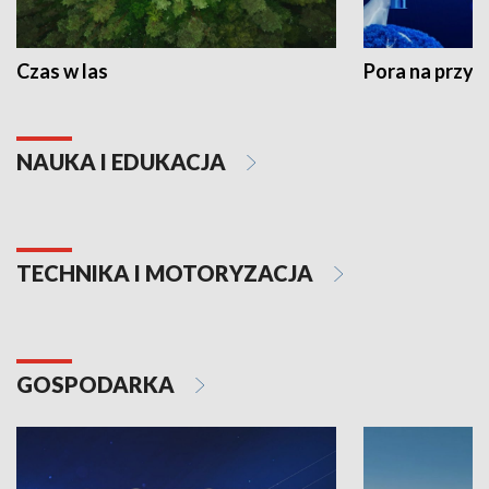
Czas w las
Pora na przyr
NAUKA I EDUKACJA
TECHNIKA I MOTORYZACJA
GOSPODARKA