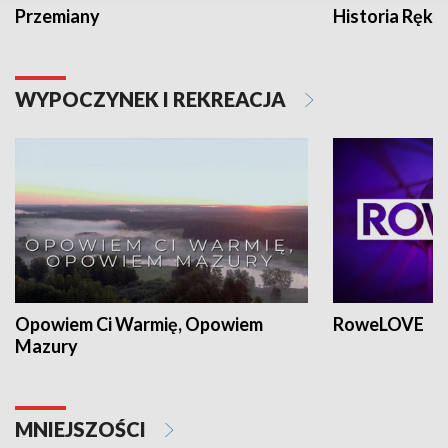
Przemiany
Historia Ręką
WYPOCZYNEK I REKREACJA
Opowiem Ci Warmię, Opowiem
RoweLOVE
Mazury
MNIEJSZOŚCI