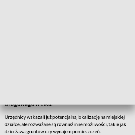
Ostateczna decyzja w tej sprawie ma zapaść w połowie przyszłego roku
Egzaminy na prawo jazdy w Ełku mogą stać się
rzeczywistością. Dotychczas mieszkańcy musieli
podróżować do Suwałk lub Łomży, jednak władze
miasta zawarły wstępne porozumienie z Urzędem
Marszałkowskim, które otwiera drogę do
utworzenia filii Wojewódzkiego Ośrodka Ruchu
Drogowego w Ełku.
Urzędnicy wskazali już potencjalną lokalizację na miejskiej
działce, ale rozważane są również inne możliwości, takie jak
dzierżawa gruntów czy wynajem pomieszczeń.