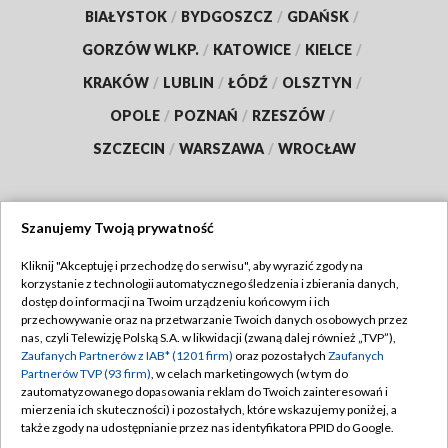
BIAŁYSTOK
/
BYDGOSZCZ
/
GDAŃSK
/
GORZÓW WLKP.
/
KATOWICE
/
KIELCE
/
KRAKÓW
/
LUBLIN
/
ŁÓDŹ
/
OLSZTYN
/
OPOLE
/
POZNAŃ
/
RZESZÓW
/
SZCZECIN
/
WARSZAWA
/
WROCŁAW
Szanujemy Twoją prywatność
Dołącz do nas:
Kliknij "Akceptuję i przechodzę do serwisu", aby wyrazić zgody na
korzystanie z technologii automatycznego śledzenia i zbierania danych,
TVP
dostęp do informacji na Twoim urządzeniu końcowym i ich
Abonament TVP
przechowywanie oraz na przetwarzanie Twoich danych osobowych przez
Regulamin TVP
nas, czyli Telewizję Polską S.A. w likwidacji (zwaną dalej również „TVP”),
Emisja w TVP
Polityka prywatności
Zaufanych Partnerów z IAB* (1201 firm)
oraz pozostałych
Zaufanych
Partnerów TVP (93 firm)
, w celach marketingowych (w tym do
Centrum informacji TVP
Moje zgody
zautomatyzowanego dopasowania reklam do Twoich zainteresowań i
mierzenia ich skuteczności) i pozostałych, które wskazujemy poniżej, a
Naziemna Telewizja Cyfrowa
Pomoc
także zgody na udostępnianie przez nas identyfikatora PPID do Google.