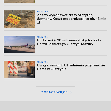
OLSZTYN
Znamy wykonawcę trasy Szczytno-
Szymany. Koszt modernizacji to ok. 43 mln
zł
OLSZTYN
Pod kreską. 20 milionów złotych straty
Portu Lotniczego Olsztyn-Mazury
OLSZTYN
Uwaga, remont! Utrudnienia przy rondzie
Bema w Olsztynie
ZOBACZ WIĘCEJ