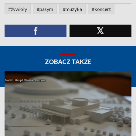
#żywioły
#pasym
#muzyka
#koncert
ZOBACZ TAKŻE