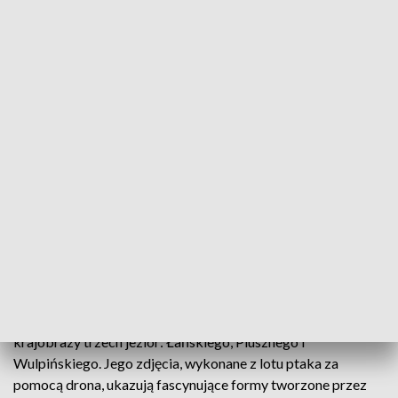
Muzyka zespołu idealnie współgrała z poezją, która dopełniała dźwiękowe
kompozycje
Wieczór Sztuki i Dźwięku w Miejskim Ośrodku
Kultury w Pasymiu dostarczył pełni artystycznych
doznań. Połączenie fotografii, poezji i muzyki
stworzyło niezwykłą atmosferę.
Autorem fotografii prezentowanych na wystawie był Jerzy
Łaźniewski, pasjonat przyrody, który uwiecznił zimowe
krajobrazy trzech jezior: Łańskiego, Plusznego i
Wulpińskiego. Jego zdjęcia, wykonane z lotu ptaka za
pomocą drona, ukazują fascynujące formy tworzone przez