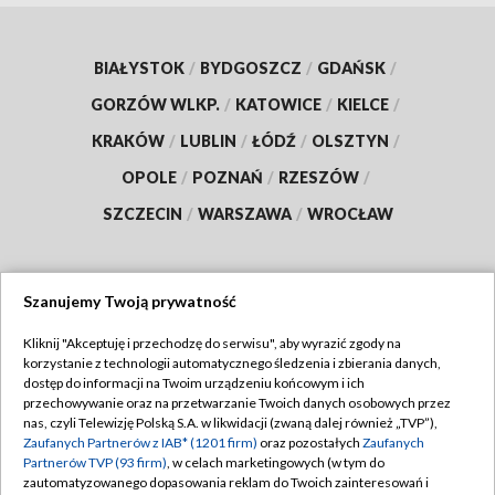
BIAŁYSTOK
/
BYDGOSZCZ
/
GDAŃSK
/
GORZÓW WLKP.
/
KATOWICE
/
KIELCE
/
KRAKÓW
/
LUBLIN
/
ŁÓDŹ
/
OLSZTYN
/
OPOLE
/
POZNAŃ
/
RZESZÓW
/
SZCZECIN
/
WARSZAWA
/
WROCŁAW
Szanujemy Twoją prywatność
Dołącz do nas:
Kliknij "Akceptuję i przechodzę do serwisu", aby wyrazić zgody na
korzystanie z technologii automatycznego śledzenia i zbierania danych,
TVP
dostęp do informacji na Twoim urządzeniu końcowym i ich
Abonament TVP
przechowywanie oraz na przetwarzanie Twoich danych osobowych przez
Regulamin TVP
nas, czyli Telewizję Polską S.A. w likwidacji (zwaną dalej również „TVP”),
Emisja w TVP
Polityka prywatności
Zaufanych Partnerów z IAB* (1201 firm)
oraz pozostałych
Zaufanych
Partnerów TVP (93 firm)
, w celach marketingowych (w tym do
Centrum informacji TVP
Moje zgody
zautomatyzowanego dopasowania reklam do Twoich zainteresowań i