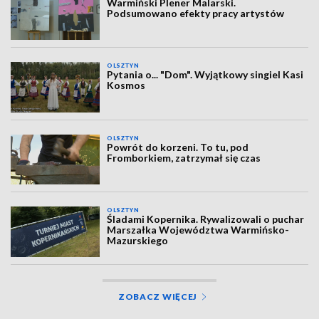
Warmiński Plener Malarski.
Podsumowano efekty pracy artystów
OLSZTYN
Pytania o... "Dom". Wyjątkowy singiel Kasi
Kosmos
OLSZTYN
Powrót do korzeni. To tu, pod
Fromborkiem, zatrzymał się czas
OLSZTYN
Śladami Kopernika. Rywalizowali o puchar
Marszałka Województwa Warmińsko-
Mazurskiego
ZOBACZ WIĘCEJ