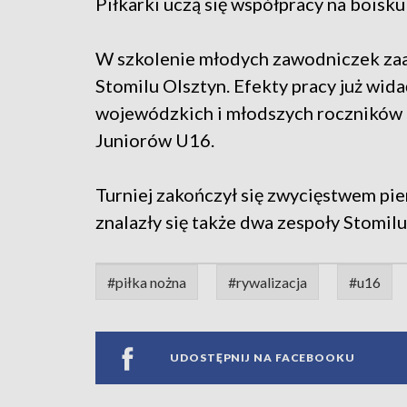
Piłkarki uczą się współpracy na boisku 
W szkolenie młodych zawodniczek zaa
Stomilu Olsztyn. Efekty pracy już wida
wojewódzkich i młodszych roczników p
Juniorów U16.
Turniej zakończył się zwycięstwem p
znalazły się także dwa zespoły Stomilu
#piłka nożna
#rywalizacja
#u16
UDOSTĘPNIJ NA FACEBOOKU