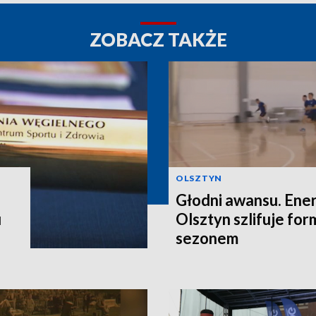
ZOBACZ TAKŻE
OLSZTYN
Głodni awansu. Ene
u
Olsztyn szlifuje fo
sezonem