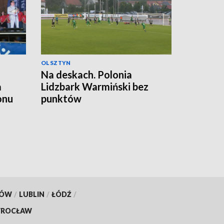
OLSZTYN
a
Na deskach. Polonia
a
Lidzbark Warmiński bez
onu
punktów
KÓW
/
LUBLIN
/
ŁÓDŹ
/
ROCŁAW