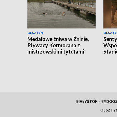
OLSZTYN
OLSZTY
Medalowe żniwa w Żninie.
Senty
Pływacy Kormorana z
Wspom
mistrzowskimi tytułami
Stadi
BIAŁYSTOK
/
BYDGO
OLSZTY