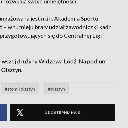
i rozwijają swoje umiejętności.
ngażowana jest m.in. Akademia Sportu
ć – w turnieju brały udział zawodniczki kadr
rzygotowujących się do Centralnej Ligi
ierwszej drużyny Widzewa Łódź. Na podium
 Olsztyn.
#stomil olsztyn
#olsztyn
UDOSTĘPNIJ NA X