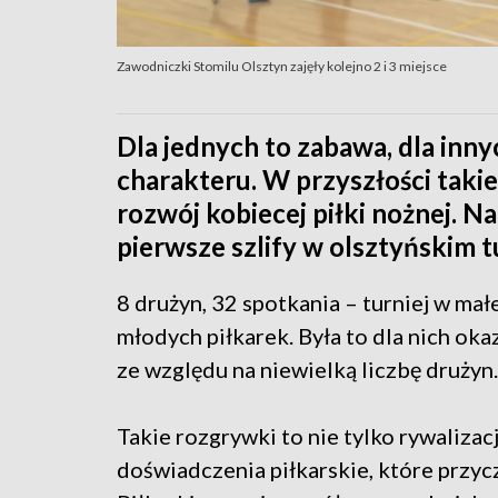
Zawodniczki Stomilu Olsztyn zajęły kolejno 2 i 3 miejsce
Dla jednych to zabawa, dla innyc
charakteru. W przyszłości tak
rozwój kobiecej piłki nożnej. 
pierwsze szlify w olsztyńskim t
8 drużyn, 32 spotkania – turniej w mał
młodych piłkarek. Była to dla nich okaz
ze względu na niewielką liczbę drużyn.
Takie rozgrywki to nie tylko rywalizac
doświadczenia piłkarskie, które przyc