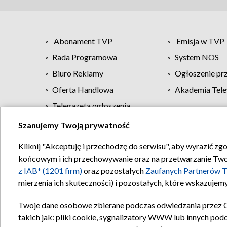
Abonament TVP
Emisja w TVP
Rada Programowa
System NOS
Biuro Reklamy
Ogłoszenie pr
Oferta Handlowa
Akademia Tele
Telegazeta ogłoszenia
Szanujemy Twoją prywatność
Regulamin TVP
Kliknij "Akceptuję i przechodzę do serwisu", aby wyrazić zg
końcowym i ich przechowywanie oraz na przetwarzanie Twoich
z IAB* (1201 firm)
oraz pozostałych
Zaufanych Partnerów T
mierzenia ich skuteczności) i pozostałych, które wskazujemy
Twoje dane osobowe zbierane podczas odwiedzania przez 
takich jak: pliki cookie, sygnalizatory WWW lub innych pod