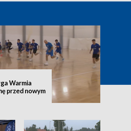
rga Warmia
rmę przed nowym