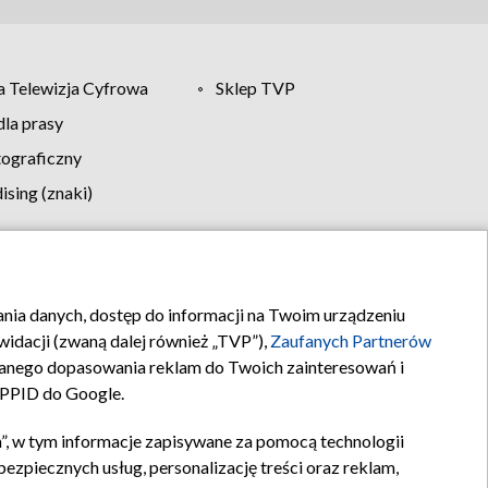
 Telewizja Cyfrowa
Sklep TVP
la prasy
tograficzny
sing (znaki)
klamy
Kontakt
rania danych, dostęp do informacji na Twoim urządzeniu
idacji (zwaną dalej również „TVP”),
Zaufanych Partnerów
anego dopasowania reklam do Twoich zainteresowań i
a PPID do Google.
”, w tym informacje zapisywane za pomocą technologii
zpiecznych usług, personalizację treści oraz reklam,