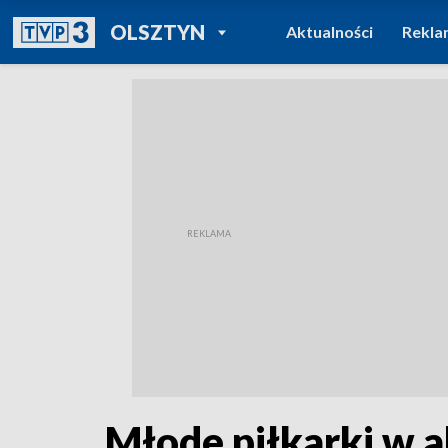
POWRÓT DO
OLSZTYN
Aktualności
Rekla
TVP REGIONY
Młode piłkarki w ak