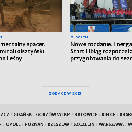
N
OLSZTYN
mentalny spacer.
Nowe rozdanie. Energ
inali olsztyński
Start Elbląg rozpoczęł
on Leśny
przygotowania do sez
ZOBACZ WIĘCEJ
SZCZ
/
GDAŃSK
/
GORZÓW WLKP.
/
KATOWICE
/
KIELCE
/
KRA
N
/
OPOLE
/
POZNAŃ
/
RZESZÓW
/
SZCZECIN
/
WARSZAWA
/
W