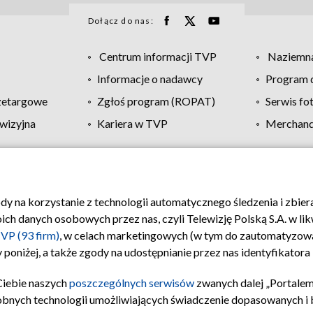
Dołącz do nas:
Centrum informacji TVP
Naziemna
Informacje o nadawcy
Program d
zetargowe
Zgłoś program (ROPAT)
Serwis fo
wizyjna
Kariera w TVP
Merchandi
Polityka prywatności
Moje zgody
Pomoc
Biuro re
ody na korzystanie z technologii automatycznego śledzenia i zbie
 danych osobowych przez nas, czyli Telewizję Polską S.A. w likw
VP (93 firm)
, w celach marketingowych (w tym do zautomatyzow
 poniżej, a także zgody na udostępnianie przez nas identyfikator
Ciebie naszych
poszczególnych serwisów
zwanych dalej „Portalem
obnych technologii umożliwiających świadczenie dopasowanych i be