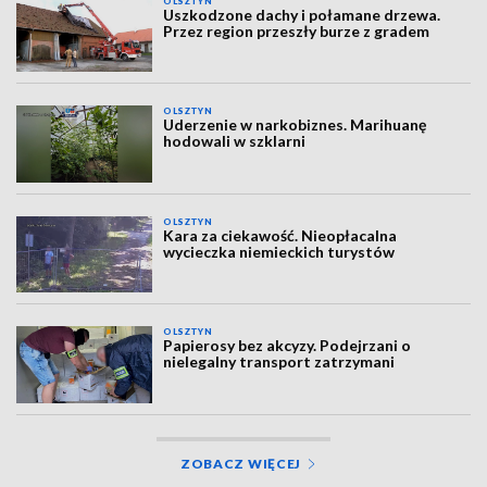
OLSZTYN
Uszkodzone dachy i połamane drzewa.
Przez region przeszły burze z gradem
OLSZTYN
Uderzenie w narkobiznes. Marihuanę
hodowali w szklarni
OLSZTYN
Kara za ciekawość. Nieopłacalna
wycieczka niemieckich turystów
OLSZTYN
Papierosy bez akcyzy. Podejrzani o
nielegalny transport zatrzymani
ZOBACZ WIĘCEJ