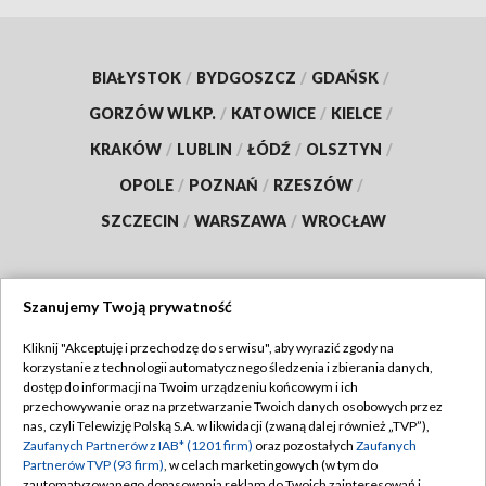
BIAŁYSTOK
/
BYDGOSZCZ
/
GDAŃSK
/
GORZÓW WLKP.
/
KATOWICE
/
KIELCE
/
KRAKÓW
/
LUBLIN
/
ŁÓDŹ
/
OLSZTYN
/
OPOLE
/
POZNAŃ
/
RZESZÓW
/
SZCZECIN
/
WARSZAWA
/
WROCŁAW
Szanujemy Twoją prywatność
Dołącz do nas:
Kliknij "Akceptuję i przechodzę do serwisu", aby wyrazić zgody na
korzystanie z technologii automatycznego śledzenia i zbierania danych,
TVP
dostęp do informacji na Twoim urządzeniu końcowym i ich
Abonament TVP
przechowywanie oraz na przetwarzanie Twoich danych osobowych przez
Regulamin TVP
nas, czyli Telewizję Polską S.A. w likwidacji (zwaną dalej również „TVP”),
Emisja w TVP
Polityka prywatności
Zaufanych Partnerów z IAB* (1201 firm)
oraz pozostałych
Zaufanych
Partnerów TVP (93 firm)
, w celach marketingowych (w tym do
Centrum informacji TVP
Moje zgody
zautomatyzowanego dopasowania reklam do Twoich zainteresowań i