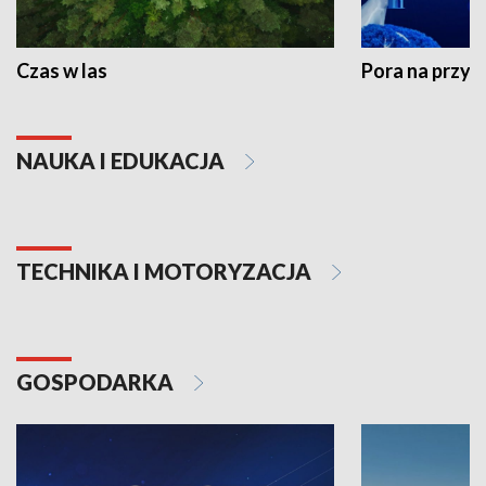
Czas w las
Pora na przyr
NAUKA I EDUKACJA
TECHNIKA I MOTORYZACJA
GOSPODARKA