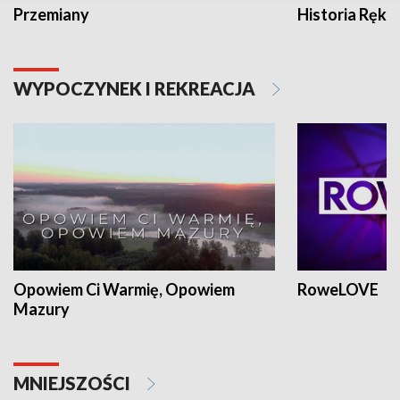
Przemiany
Historia Ręką
WYPOCZYNEK I REKREACJA
Opowiem Ci Warmię, Opowiem
RoweLOVE
Mazury
MNIEJSZOŚCI