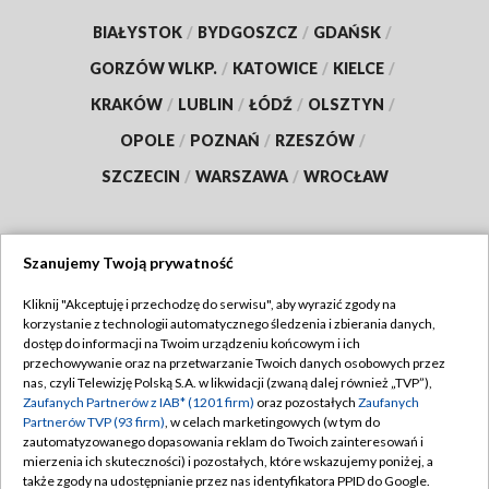
BIAŁYSTOK
/
BYDGOSZCZ
/
GDAŃSK
/
GORZÓW WLKP.
/
KATOWICE
/
KIELCE
/
KRAKÓW
/
LUBLIN
/
ŁÓDŹ
/
OLSZTYN
/
OPOLE
/
POZNAŃ
/
RZESZÓW
/
SZCZECIN
/
WARSZAWA
/
WROCŁAW
Szanujemy Twoją prywatność
Dołącz do nas:
Kliknij "Akceptuję i przechodzę do serwisu", aby wyrazić zgody na
korzystanie z technologii automatycznego śledzenia i zbierania danych,
TVP
dostęp do informacji na Twoim urządzeniu końcowym i ich
Abonament TVP
przechowywanie oraz na przetwarzanie Twoich danych osobowych przez
Regulamin TVP
nas, czyli Telewizję Polską S.A. w likwidacji (zwaną dalej również „TVP”),
Emisja w TVP
Zaufanych Partnerów z IAB* (1201 firm)
oraz pozostałych
Zaufanych
Polityka prywatności
Partnerów TVP (93 firm)
, w celach marketingowych (w tym do
Centrum informacji TVP
Moje zgody
zautomatyzowanego dopasowania reklam do Twoich zainteresowań i
mierzenia ich skuteczności) i pozostałych, które wskazujemy poniżej, a
Naziemna Telewizja Cyfrowa
Pomoc
także zgody na udostępnianie przez nas identyfikatora PPID do Google.