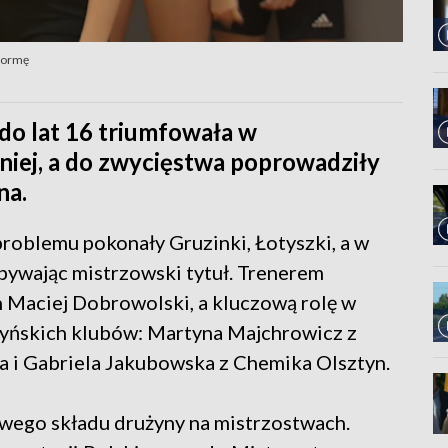
 formę
 do lat 16 triumfowała w
iej, a do zwycięstwa poprowadziły
na.
problemu pokonały Gruzinki, Łotyszki, a w
obywając mistrzowski tytuł. Trenerem
n Maciej Dobrowolski, a kluczową rolę w
tyńskich klubów: Martyna Majchrowicz z
a i Gabriela Jakubowska z Chemika Olsztyn.
wego składu drużyny na mistrzostwach.