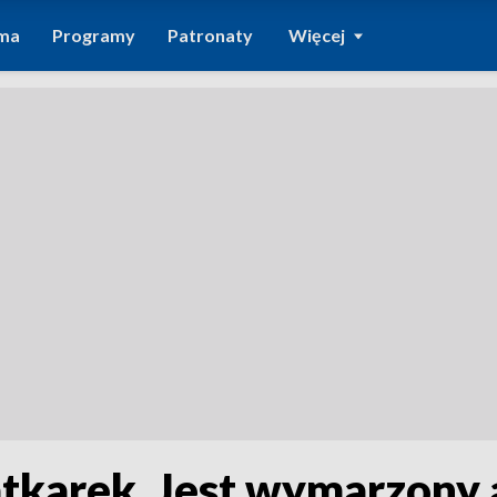
ma
Programy
Patronaty
Więcej
atkarek. Jest wymarzony