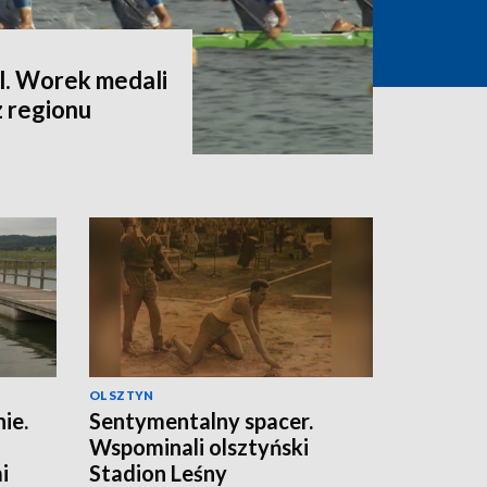
l. Worek medali
z regionu
OLSZTYN
ie.
Sentymentalny spacer.
Wspominali olsztyński
i
Stadion Leśny