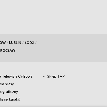
KÓW
/
LUBLIN
/
ŁÓDŹ
/
ROCŁAW
 Telewizja Cyfrowa
Sklep TVP
la prasy
tograficzny
sing (znaki)