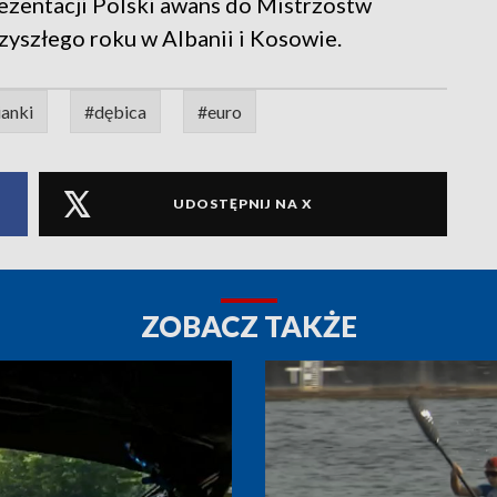
ezentacji Polski awans do Mistrzostw
zyszłego roku w Albanii i Kosowie.
ianki
#dębica
#euro
UDOSTĘPNIJ NA X
ZOBACZ TAKŻE