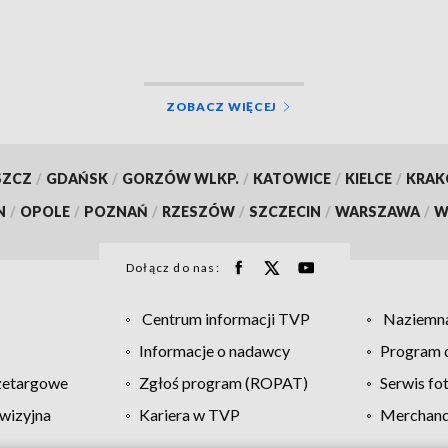
nem
ZOBACZ WIĘCEJ
SZCZ
/
GDAŃSK
/
GORZÓW WLKP.
/
KATOWICE
/
KIELCE
/
KRA
N
/
OPOLE
/
POZNAŃ
/
RZESZÓW
/
SZCZECIN
/
WARSZAWA
/
W
Dołącz do nas:
Centrum informacji TVP
Naziemna
Informacje o nadawcy
Program d
zetargowe
Zgłoś program (ROPAT)
Serwis fo
wizyjna
Kariera w TVP
Merchandi