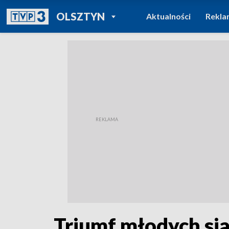
POWRÓT DO
OLSZTYN
Aktualności
Rekla
TVP REGIONY
Triumf młodych si