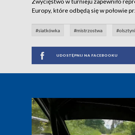
Zwycięstwo w turnieju zapewniło repr
Europy, które odbędą się w połowie pr
#siatkówka
#mistrzostwa
#olsztyn
UDOSTĘPNIJ NA FACEBOOKU