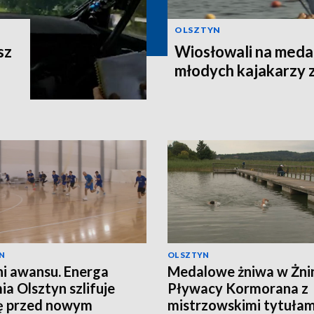
OLSZTYN
sz
Wiosłowali na meda
młodych kajakarzy 
N
OLSZTYN
i awansu. Energa
Medalowe żniwa w Żnin
a Olsztyn szlifuje
Pływacy Kormorana z
ę przed nowym
mistrzowskimi tytułam