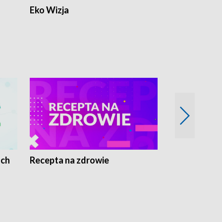
Eko Wizja
ach
Recepta na zdrowie
Wybieram z