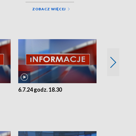
ZOBACZ WIĘCEJ
6.7.24 godz. 18.30
5.7.24 godz. 