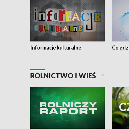
Informacje kulturalne
Co gdzi
ROLNICTWO I WIEŚ