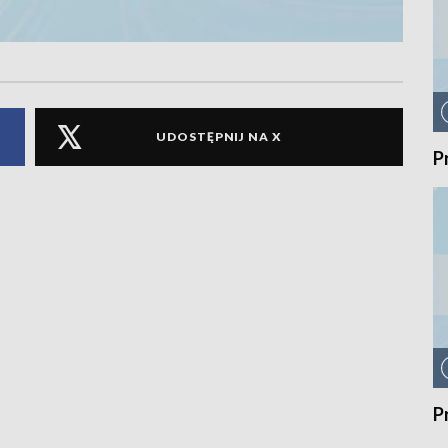
UDOSTĘPNIJ NA X
P
P