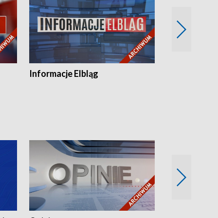
Informacje Elbląg
Wstaje nowy