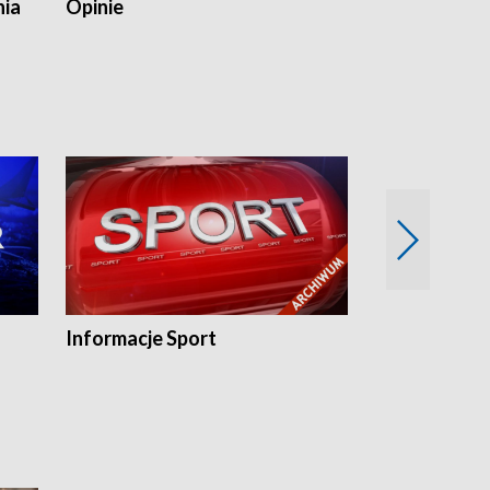
nia
Opinie
Opinie Elblą
Informacje Sport
Flesz sport