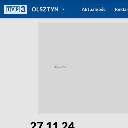
POWRÓT DO
OLSZTYN
Aktualności
Rekla
TVP REGIONY
27.11.24